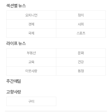
섹션별 뉴스
오피니언
정치
경제
사회
국제
스포츠
라이프 뉴스
부동산
문화
교육
건강
이웃사랑
동정
주간매일
고향사랑
구미