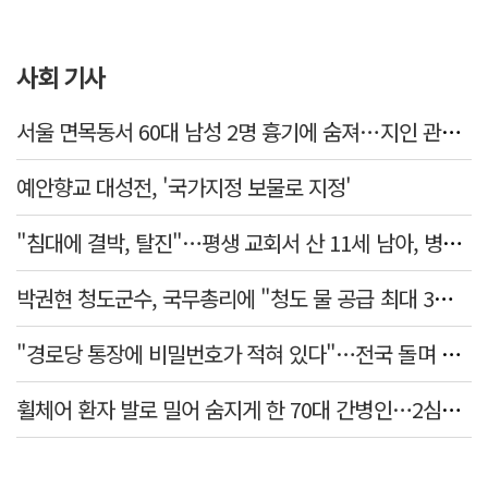
사회 기사
서울 면목동서 60대 남성 2명 흉기에 숨져…지인 관계로 추정
예안향교 대성전, '국가지정 보물로 지정'
"침대에 결박, 탈진"…평생 교회서 산 11세 남아, 병원 이송 끝 숨져
박권현 청도군수, 국무총리에 "청도 물 공급 최대 3만t 늘려달라"
"경로당 통장에 비밀번호가 적혀 있다"…전국 돌며 경로당 13곳 턴 30대 구속
휠체어 환자 발로 밀어 숨지게 한 70대 간병인…2심도 집행유예