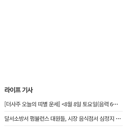
라이프 기사
[더사주 오늘의 띠별 운세] <8월 8일 토요일(음력 6월26일)>
달서소방서 펌뷸런스 대원들, 시장 음식점서 심정지 환자 생명 살려