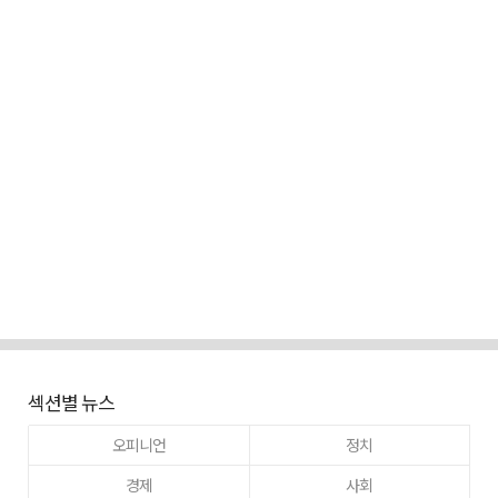
섹션별 뉴스
오피니언
정치
경제
사회