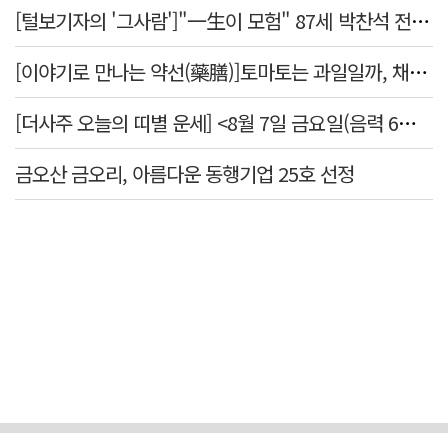
[털보기자의 '그사람']"一生이 모험" 87세 박찬석 전 경북대 총장
[이야기로 만나는 약선(藥膳)]토마토는 과일일까, 채소일까
[더사주 오늘의 띠별 운세] <8월 7일 금요일(음력 6월25일)>
금오산 금오리, 아름다운 동행기업 25호 선정