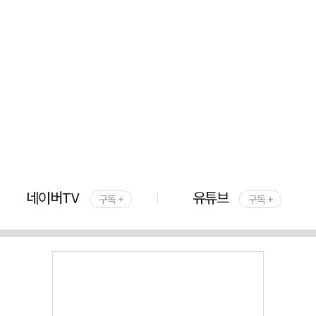
네이버TV
유튜브
구독 +
구독 +