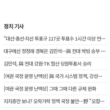
정치 기사
"대선·총선·지선 투표구 117곳 투표수 1시간 이상 먼저 입력"
대구에선 정청래 경북은 김민석…與 전대 박빙 승부 이어간다
김민석, 與 전대 강원·TK 합산 당원투표서 승리
[여권 국정 운영 난맥상] 與 국가 시스템 정책, 강성층 결집에 의존
[여권 국정 운영 난맥상] 그때 그때 다른 규제 완화
지지층만 보나? 오락가락 정책 국정 불안…野 "오합지졸"