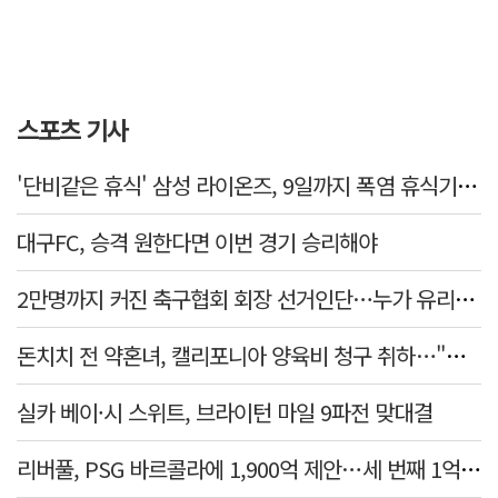
스포츠 기사
'단비같은 휴식' 삼성 라이온즈, 9일까지 폭염 휴식기에 재정비
대구FC, 승격 원한다면 이번 경기 승리해야
2만명까지 커진 축구협회 회장 선거인단…누가 유리할까
돈치치 전 약혼녀, 캘리포니아 양육비 청구 취하…"합의로 해결"
실카 베이·시 스위트, 브라이턴 마일 9파전 맞대결
리버풀, PSG 바르콜라에 1,900억 제안…세 번째 1억 파운드 영입 추진