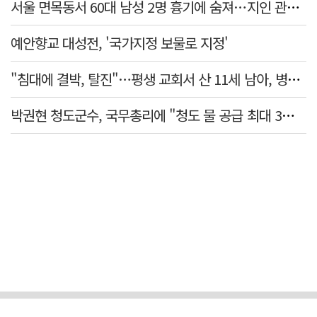
서울 면목동서 60대 남성 2명 흉기에 숨져…지인 관계로 추정
예안향교 대성전, '국가지정 보물로 지정'
"침대에 결박, 탈진"…평생 교회서 산 11세 남아, 병원 이송 끝 숨져
박권현 청도군수, 국무총리에 "청도 물 공급 최대 3만t 늘려달라"