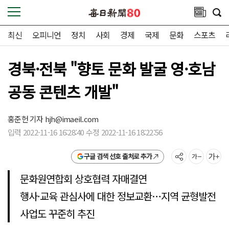
최신
오피니언
정치
사회
경제
국제
문화
스포츠
경북·전북 "향토 문화 발굴 영·호남
공동 콘텐츠 개발"
홍준헌 기자
hjh@imaeil.com
입력 2022-11-16 16:28:40 수정 2022-11-16 18:22:56
구글 검색 선호 출처로 추가
문화원연합회 상호협력 자매결연
행사·교육 관심사에 대한 정보교환…지역 균형발전
사업도 꾸준히 추진