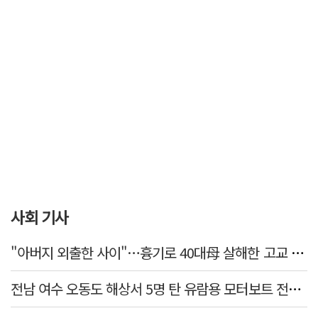
사회 기사
"아버지 외출한 사이"…흉기로 40대母 살해한 고교 자퇴생, 구속 기로에
전남 여수 오동도 해상서 5명 탄 유람용 모터보트 전복…2명 숨져