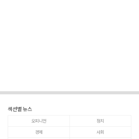
섹션별 뉴스
오피니언
정치
경제
사회