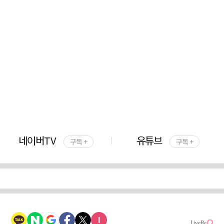
네이버TV
유튜브
구독 +
구독 +