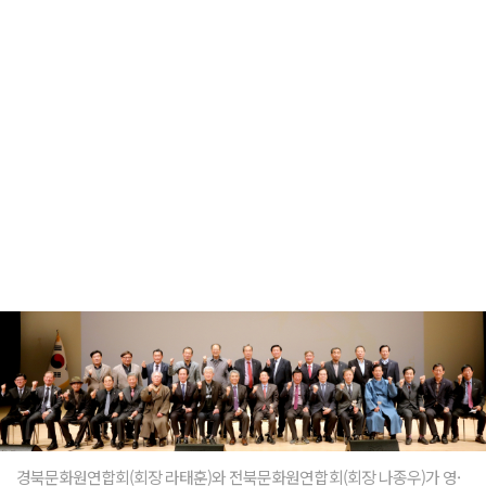
경북문화원연합회(회장 라태훈)와 전북문화원연합회(회장 나종우)가 영·