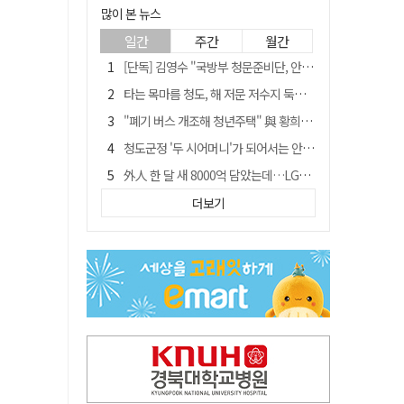
많이 본 뉴스
일간
주간
월간
[단독] 김영수 "국방부 청문준비단, 안규백 탈영 알고있었다"
타는 목마름 청도, 해 저문 저수지 둑에 군수가 서 있었다
"폐기 버스 개조해 청년주택" 與 황희…'딸 학비는 年 4200만원'
청도군정 '두 시어머니'가 되어서는 안된다
外人 한 달 새 8000억 담았는데…LG이노텍 목표주가는 왜 엇갈릴까
임시휴업 들어갔던 홈플러스 영주점, 7일 영업 재개…지하 1층만 운영
더보기
신세계사이먼, 대구 아울렛 토지매매 계약 체결… 사업 본궤도
SK하이닉스, 주당 375원 분기 배당 공시…"3분기 중 주주환원 방안 확정"
이의준 전 경북도 새마을봉사과장, 제28대 울릉군 부군수 취임
"상법개정해도 주주가 '봉'"…하이닉스 솔리다임 상장설에 술렁[개미와글와글]