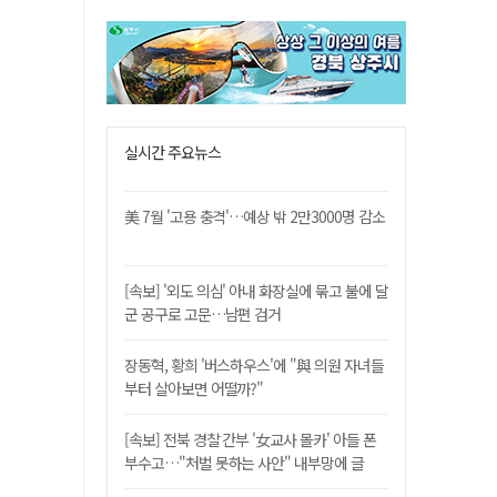
실시간 주요뉴스
美 7월 '고용 충격'…예상 밖 2만3000명 감소
[속보] '외도 의심' 아내 화장실에 묶고 불에 달
군 공구로 고문…남편 검거
장동혁, 황희 '버스하우스'에 "與 의원 자녀들
부터 살아보면 어떨까?"
[속보] 전북 경찰 간부 '女교사 몰카' 아들 폰
부수고…"처벌 못하는 사안" 내부망에 글