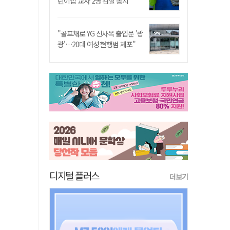
린이집 교사 2명 검찰 송치
"골프채로 YG 신사옥 출입문 '쾅
쾅'…20대 여성 현행범 체포"
디지털 플러스
더보기