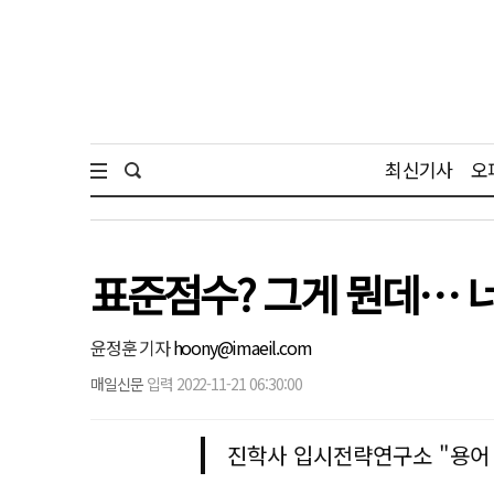
최신기사
오
표준점수? 그게 뭔데… 너
윤정훈 기자
hoony@imaeil.com
매일신문
입력 2022-11-21 06:30:00
진학사 입시전략연구소 "용어 