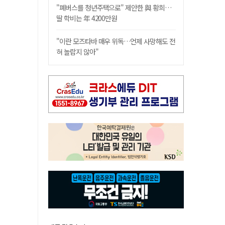
"폐버스를 청년주택으로" 제안한 與 황희…
딸 학비는 年 4200만원
"이란 모즈타바 매우 위독…언제 사망해도 전
혀 놀랍지 않아"