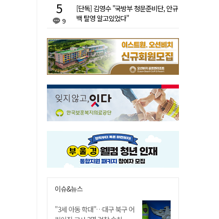
[단독] 김영수 "국방부 청문준비단, 안규
백 탈영 알고있었다"
9
이슈&뉴스
"3세 아동 학대"…대구 북구 어