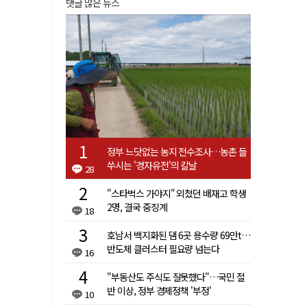
댓글 많은 뉴스
정부 느닷없는 농지 전수조사…농촌 들
쑤시는 '경자유전'의 칼날
28
"스타벅스 가야지" 외쳤던 배재고 학생
2명, 결국 중징계
18
호남서 백지화된 댐 6곳 용수량 69만t…
반도체 클러스터 필요량 넘는다
16
"부동산도 주식도 잘못했다"…국민 절
반 이상, 정부 경제정책 '부정'
10