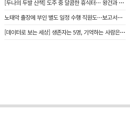
[두나의 두발 산책] 도주 중 달콤한 휴식터… 왕건과 지명 산책
노태악 출장에 부인 별도 일정 수행 직원도…보고서엔 '공식일정 참석'
[데이터로 보는 세상] 생존자는 5명, 기억하는 사람은 늘었다