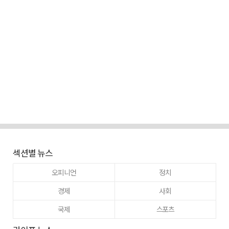
섹션별 뉴스
오피니언
정치
경제
사회
국제
스포츠