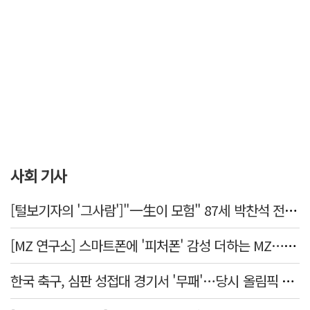
사회 기사
[털보기자의 '그사람']"一生이 모험" 87세 박찬석 전 경북대 총장
[MZ 연구소] 스마트폰에 '피처폰' 감성 더하는 MZ… 히퍼와 줄이어폰
한국 축구, 심판 성접대 경기서 '무패'…당시 올림픽 감독은 홍명보