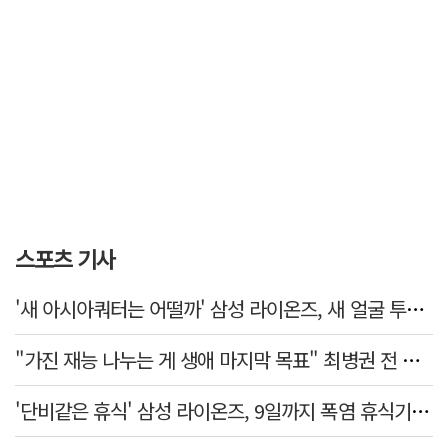
스포츠 기사
'새 아시아쿼터는 어떨까' 삼성 라이온즈, 새 얼굴 투수 미야모리 영입
"가진 재능 나누는 게 생애 마지막 목표" 최병권 전 대구체고 복싱 감독
'단비같은 휴식' 삼성 라이온즈, 9일까지 폭염 휴식기에 재정비