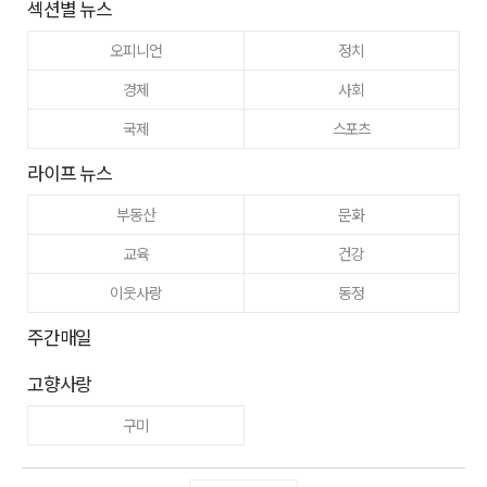
섹션별 뉴스
오피니언
정치
경제
사회
국제
스포츠
라이프 뉴스
부동산
문화
교육
건강
이웃사랑
동정
주간매일
고향사랑
구미