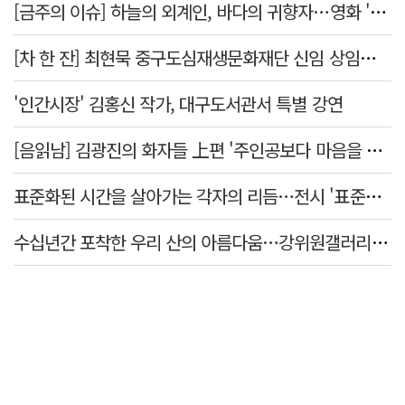
[금주의 이슈] 하늘의 외계인, 바다의 귀향자…영화 '호프'와 '오디세이'
[차 한 잔] 최현묵 중구도심재생문화재단 신임 상임이사 "서문시장·경상감영 등 지역 자원 활용…문화의 일상화"
'인간시장' 김홍신 작가, 대구도서관서 특별 강연
[음읽남] 김광진의 화자들 上편 '주인공보다 마음을 쓴 사람'
표준화된 시간을 살아가는 각자의 리듬…전시 '표준시차'
수십년간 포착한 우리 산의 아름다움…강위원갤러리 '팔공·지리展' 개최