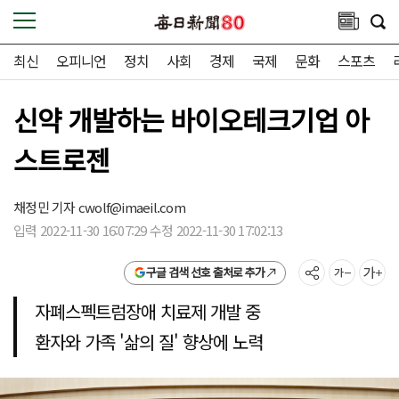
최신
오피니언
정치
사회
경제
국제
문화
스포츠
신약 개발하는 바이오테크기업 아
스트로젠
채정민 기자
cwolf@imaeil.com
입력 2022-11-30 16:07:29 수정 2022-11-30 17:02:13
구글 검색 선호 출처로 추가
자폐스펙트럼장애 치료제 개발 중
환자와 가족 '삶의 질' 향상에 노력