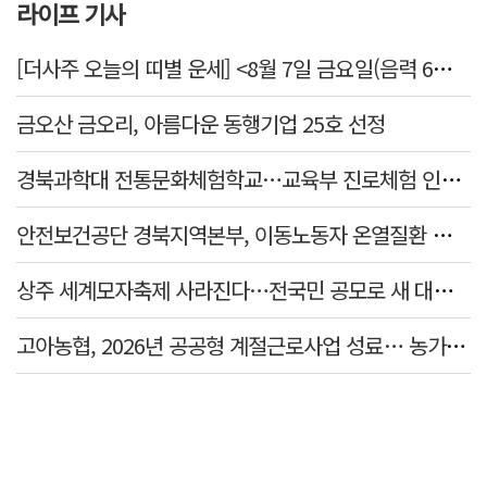
라이프 기사
[더사주 오늘의 띠별 운세] <8월 7일 금요일(음력 6월25일)>
금오산 금오리, 아름다운 동행기업 25호 선정
경북과학대 전통문화체험학교…교육부 진로체험 인증기관 선정
안전보건공단 경북지역본부, 이동노동자 온열질환 예방 캠페인
상주 세계모자축제 사라진다…전국민 공모로 새 대표축제 발굴 나서
고아농협, 2026년 공공형 계절근로사업 성료… 농가 일손 부족 해소 '효자'