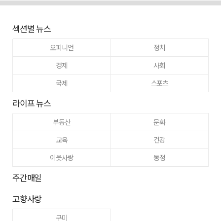
섹션별 뉴스
오피니언
정치
경제
사회
국제
스포츠
라이프 뉴스
부동산
문화
교육
건강
이웃사랑
동정
주간매일
고향사랑
구미