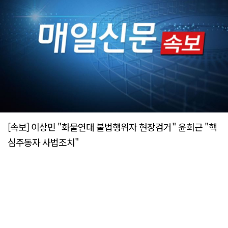
[속보] 이상민 "화물연대 불법행위자 현장검거" 윤희근 "핵
심주동자 사법조치"