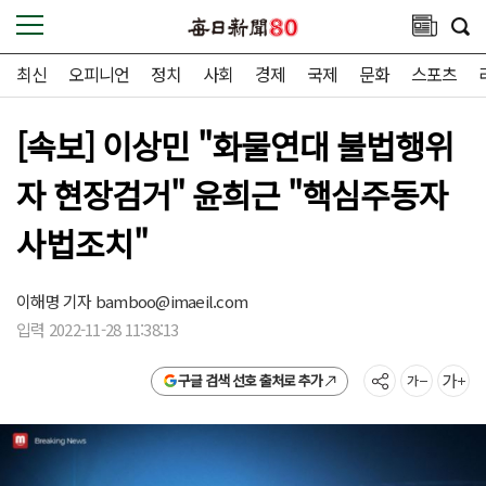
최신
오피니언
정치
사회
경제
국제
문화
스포츠
[속보] 이상민 "화물연대 불법행위
자 현장검거" 윤희근 "핵심주동자
사법조치"
이해명 기자
bamboo@imaeil.com
입력 2022-11-28 11:38:13
구글 검색 선호 출처로 추가