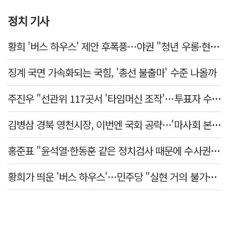
정치 기사
황희 '버스 하우스' 제안 후폭풍…야권 "청년 우롱·현실 괴리" 총공세
징계 국면 가속화되는 국힘, '총선 불출마' 수준 나올까
주진우 "선관위 117곳서 '타임머신 조작'…투표자 수 미리 입력"
김병삼 경북 영천시장, 이번엔 국회 공략…'마사회 본사 이전·광역교통망 확충' 요청
홍준표 "윤석열·한동훈 같은 정치검사 때문에 수사권마저 탈취 당해"
황희가 띄운 '버스 하우스'…민주당 "실현 거의 불가능, 해프닝으로 봐달라"