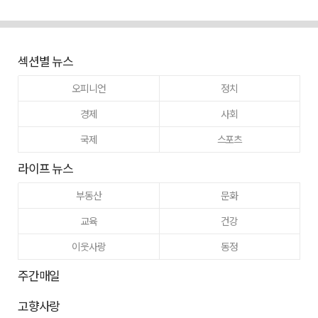
섹션별 뉴스
오피니언
정치
경제
사회
국제
스포츠
라이프 뉴스
부동산
문화
교육
건강
이웃사랑
동정
주간매일
고향사랑