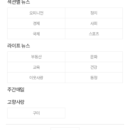
섹션별 뉴스
오피니언
정치
경제
사회
국제
스포츠
라이프 뉴스
부동산
문화
교육
건강
이웃사랑
동정
주간매일
고향사랑
구미