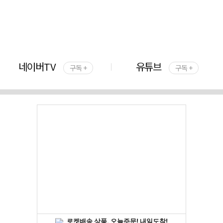
네이버TV
유튜브
구독 +
구독 +