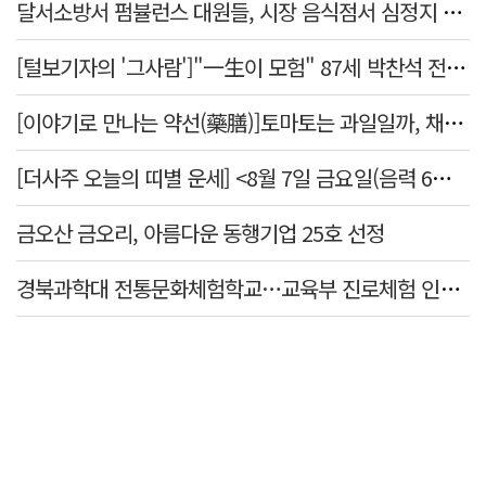
달서소방서 펌뷸런스 대원들, 시장 음식점서 심정지 환자 생명 살려
[털보기자의 '그사람']"一生이 모험" 87세 박찬석 전 경북대 총장
[이야기로 만나는 약선(藥膳)]토마토는 과일일까, 채소일까
[더사주 오늘의 띠별 운세] <8월 7일 금요일(음력 6월25일)>
금오산 금오리, 아름다운 동행기업 25호 선정
경북과학대 전통문화체험학교…교육부 진로체험 인증기관 선정