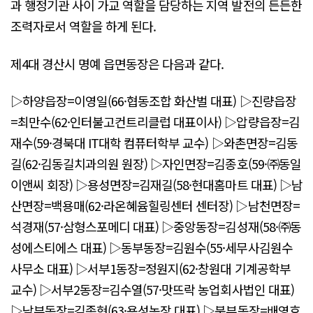
과 행정기관 사이 가교 역할을 담당하는 지역 발전의 든든한
조력자로서 역할을 하게 된다.
제4대 경산시 명예 읍면동장은 다음과 같다.
▷하양읍장=이영일(66·협동조합 화산벌 대표) ▷진량읍장
=최만수(62·인터불고컨트리클럽 대표이사) ▷압량읍장=김
재수(59·경북대 IT대학 컴퓨터학부 교수) ▷와촌면장=김동
길(62·김동길치과의원 원장) ▷자인면장=김종호(59·㈜동일
이앤씨 회장) ▷용성면장=김재길(58·현대홈마트 대표) ▷남
산면장=백용매(62·라온혜윰힐링센터 센터장) ▷남천면장=
석경재(57·삼형스포메디 대표) ▷중앙동장=김성재(58·㈜동
성에스티에스 대표) ▷동부동장=김원수(55·세무사김원수
사무소 대표) ▷서부1동장=정원지(62·창원대 기계공학부
교수) ▷서부2동장=김수열(57·맛뜨락 농업회사법인 대표)
▷남부동장=김종현(63·용성농장 대표) ▷북부동장=배영호