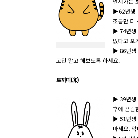
언제가는 
▶62년생
조금만 더 
▶74년생
없다고 포
▶86년생
고민 말고 해보도록 하세요.
토끼띠(卯)
▶39년생
후에 끈끈
▶51년생
마세요. 