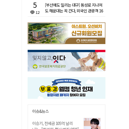
[부산에도 밀리는 대구] 동성로 지나쳐
도 해운대는 꼭 간다, 외국인 관광객 16
12
배 차이
이슈&뉴스
이승기, 전세금 105억 날리