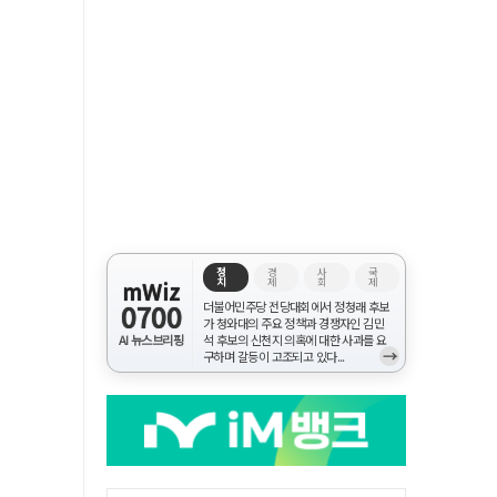
정
경
사
국
치
제
회
제
mWiz
0700
더불어민주당 전당대회에서 정청래 후보
가 청와대의 주요 정책과 경쟁자인 김민
AI 뉴스브리핑
석 후보의 신천지 의혹에 대한 사과를 요
→
구하며 갈등이 고조되고 있다...