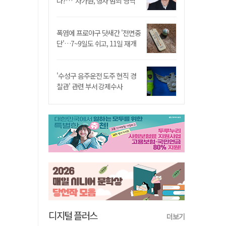
나?…"차가원, 형사 범죄 영역"
폭염에 프로야구 닷새간 '전면중
단'…7~9일도 쉬고, 11일 재개
'수성구 음주운전 도주 현직 경
찰관' 관련 부서 강제수사
디지털 플러스
더보기