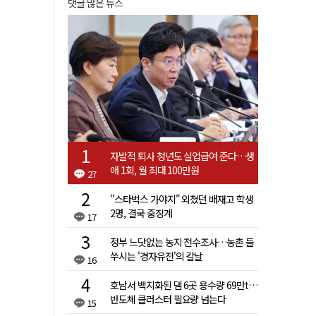
댓글 많은 뉴스
자발적 퇴사 청년도 실업급여 준다…생
애 1회, 월 최대 100만원
27
"스타벅스 가야지" 외쳤던 배재고 학생
2명, 결국 중징계
17
정부 느닷없는 농지 전수조사…농촌 들
쑤시는 '경자유전'의 칼날
16
호남서 백지화된 댐 6곳 용수량 69만t…
반도체 클러스터 필요량 넘는다
15