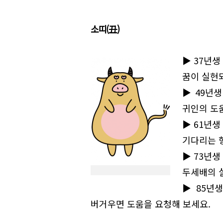
소띠(丑)
▶37년생
꿈이 실현
▶49년생
귀인의 도
▶61년생
기다리는 
▶73년생
두세배의 
▶85년생
버거우면 도움을 요청해 보세요.