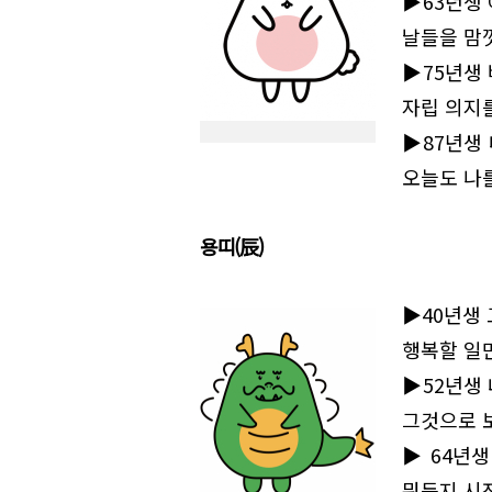
▶63년생
날들을 맘
▶75년생
자립 의지
▶87년생
오늘도 나
용띠(辰)
▶40년생 
행복할 일
▶52년생
그것으로 
▶64년생
뭐든지 시