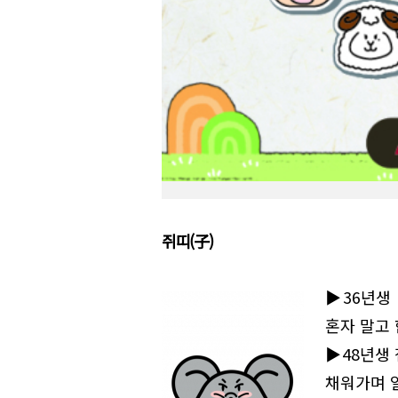
쥐띠(子)
▶36년생
혼자 말고 
▶48년생 
채워가며 