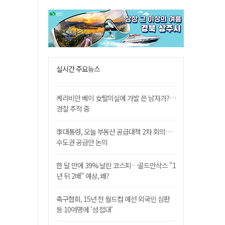
실시간 주요뉴스
케리비안 베이 女탈의실에 가발 쓴 남자가?…
경찰 추적 중
李대통령, 오늘 부동산 공급대책 2차 회의…
수도권 공급안 논의
한 달 만에 39% 날린 코스피…골드만삭스 "1
년 뒤 2배" 예상, 왜?
축구협회, 15년 전 월드컵 예선 외국인 심판
등 10여명에 '성 접대'