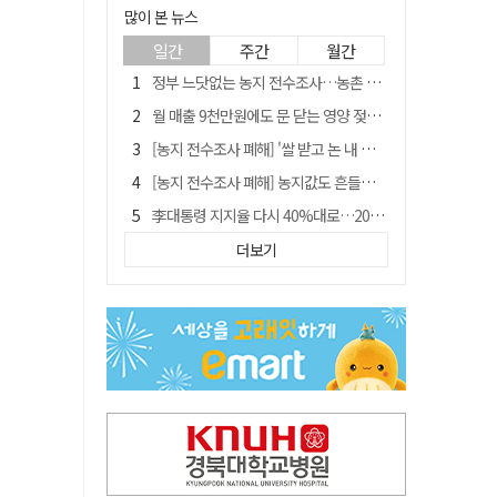
많이 본 뉴스
일간
주간
월간
정부 느닷없는 농지 전수조사…농촌 들쑤시는 '경자유전'의 칼날
월 매출 9천만원에도 문 닫는 영양 젖소농장… "일할 사람이 없어"
[농지 전수조사 폐해] '쌀 받고 논 내 준' 도지농 이제 어쩌나?
[농지 전수조사 폐해] 농지값도 흔들리나…"도지 막히면 헐값 매물 나올 수도"
李대통령 지지율 다시 40%대로…20대는 18.8%p 급락
유승민 "尹 졸업한 서울대 법대·충암고도 없애야"…李 육사 통합 직격
더보기
경북 영천시, 9월부터 11월까지 반값 여행 혜택 제공
지역활성화 펀드 9호…포항 AI 데이터센터에 6천억 투입
국민 51.9% "李 대통령 재판 재개 필요하다"
'솔리다임 IPO 추진설' SK하이닉스, 주가 9% 급락