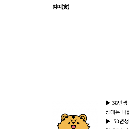
범띠(寅)
▶38년생
상대는 나
▶50년생