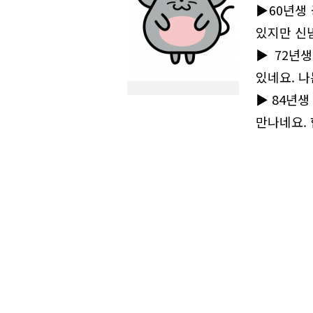
▶60년생
있지만 신
▶72년생
있네요. 나
▶84년생
만나네요.