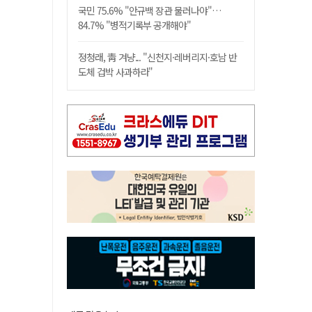
국민 75.6% "안규백 장관 물러나야"…
84.7% "병적기록부 공개해야"
정청래, 靑 겨냥... "신천지·레버리지·호남 반
도체 겁박 사과하라"