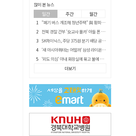
많이 본 뉴스
일간
주간
월간
"폐기 버스 개조해 청년주택" 與 황희…'딸 학비는 年 4200만원'
전북 경찰 간부 '女교사 몰카' 아들 폰 부수고…"처벌 못하는 사안" 내부망에 글
SK하이닉스, 주당 375원 분기 배당 공시…"3분기 중 주주환원 방안 확정"
'새 아시아쿼터는 어떨까' 삼성 라이온즈, 새 얼굴 투수 미야모리 영입
'외도 의심' 아내 화장실에 묶고 불에 달군 공구로 고문…남편 검거
박권현 청도군수, '햇빛 연금 사업' 공약 시동걸어
더보기
통합 고속철 할인 '반짝 3년'…이후 요금 도로 오른다?
한국 축구, 심판 성접대 경기서 '무패'…당시 올림픽 감독은 홍명보 [영상]
김병삼 경북 영천시장, 이번엔 국회 공략…'마사회 본사 이전·광역교통망 확충' 요청
경찰, 9월 초부터 상피제 전격 실시…가족 사건 수사 못해