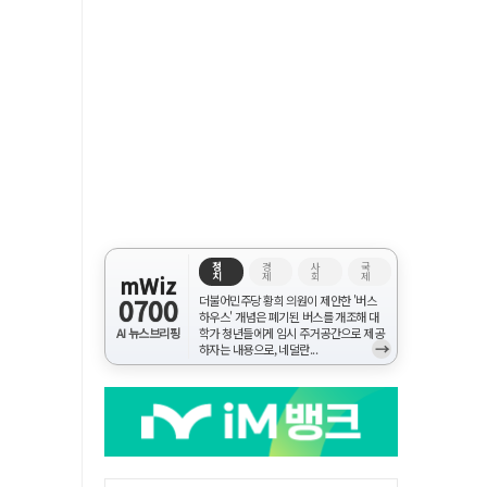
정
경
사
국
치
제
회
제
mWiz
0700
더불어민주당 황희 의원이 제안한 '버스
하우스' 개념은 폐기된 버스를 개조해 대
AI 뉴스브리핑
학가 청년들에게 임시 주거공간으로 제공
→
하자는 내용으로, 네덜란...