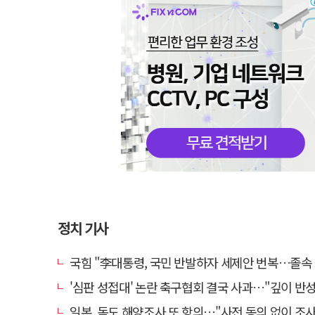
정치 기사
국힘 "李대통령, 국민 반발하자 세제안 번복…졸속 국정 즉각
'심판 성접대' 논란 축구협회 결국 사과…"깊이 반성, 쇄신
일본, 독도 해양조사 또 항의…"사전 동의 없이 조사