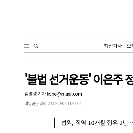
최신기사
오
'불법 선거운동' 이은주
김영경 기자
hope@imaeil.com
매일신문
입력 2022-12-07 11:47:04
법원, 징역 10개월 집유 2년