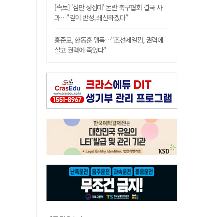
[속보] '심판 성접대' 논란 축구협회 결국 사
과…"깊이 반성, 쇄신하겠다"
홍준표, 한동훈 맹폭…"조선제일껌, 권력에
살고 권력에 죽었다"