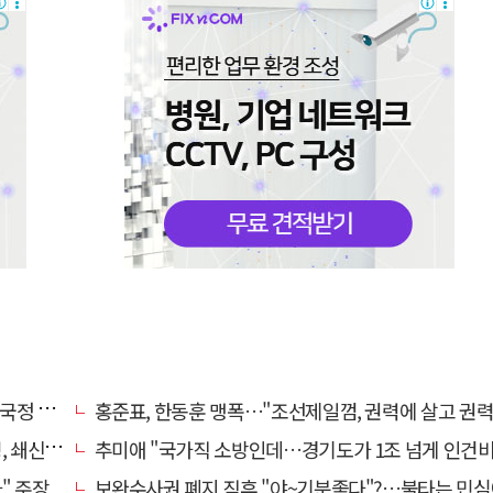
 중단"
홍준표, 한동훈 맹폭…"조선제일껌, 권력에 살고 권력에 죽었
하겠다"
추미애 "국가직 소방인데…경기도가 1조 넘게 인건비
" 주장
보완수사권 폐지 직후 "야~기분좋다"?…불타는 민심에 기름, 민주당 '말말말'[금주의 정치