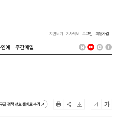
지면보기
기사제보
로그인
회원가입
·연예
주간매일
가
가
구글 검색 선호 출처로 추가