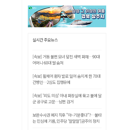
실시간 주요뉴스
[속보] 거동 불편 모녀 덮친 새벽 화재…90대
어머니·60대 딸 숨져
[속보] 휠체어 환자 발로 밀어 숨지게 한 70대
간병인…2심도 집행유예
[속보] '외도 의심' 아내 화장실에 묶고 불에 달
군 공구로 고문…남편 검거
보완수사권 폐지 직후 "야~기분좋다"?…불타
는 민심에 기름, 민주당 '말말말'[금주의 정치
舌전]