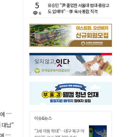
유승민 "尹 졸업한 서울대 법대·충암고
도 없애야"…李 육사 통합 직격
6
다"
이슈&뉴스
 대납"
"3세 아동 학대"…대구 북구 어
舌전]