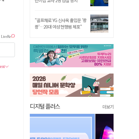
린이집 교사 2명 검찰 송치
"골프채로 YG 신사옥 출입문 '쾅
쾅'…20대 여성 현행범 체포"
디지털 플러스
더보기