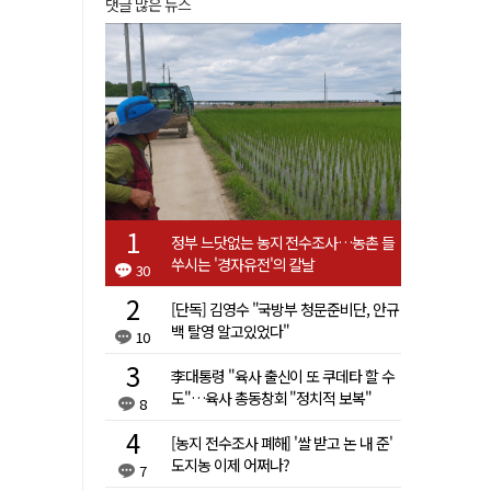
댓글 많은 뉴스
정부 느닷없는 농지 전수조사…농촌 들
쑤시는 '경자유전'의 칼날
30
[단독] 김영수 "국방부 청문준비단, 안규
백 탈영 알고있었다"
10
李대통령 "육사 출신이 또 쿠데타 할 수
도"…육사 총동창회 "정치적 보복"
8
[농지 전수조사 폐해] '쌀 받고 논 내 준'
도지농 이제 어쩌나?
7