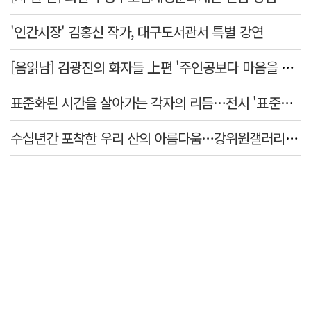
'인간시장' 김홍신 작가, 대구도서관서 특별 강연
[음읽남] 김광진의 화자들 上편 '주인공보다 마음을 쓴 사람'
표준화된 시간을 살아가는 각자의 리듬…전시 '표준시차'
수십년간 포착한 우리 산의 아름다움…강위원갤러리 '팔공·지리展' 개최