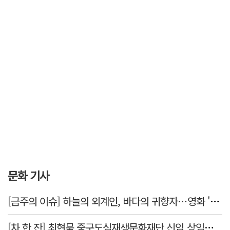
문화 기사
[금주의 이슈] 하늘의 외계인, 바다의 귀향자…영화 '호프'와 '오디세이'
[차 한 잔] 최현묵 중구도심재생문화재단 신임 상임이사 "서문시장·경상감영 등 지역 자원 활용…문화의 일상화"