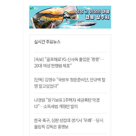
실시간 주요뉴스
[속보] "골프채로 YG 신사옥 출입문 '쾅쾅'…
20대 여성 현행범 체포"
[단독] 김영수 "국방부 청문준비단, 안규백 탈
영 알고있었다"
나경원 "장기보유 1주택자 세금폭탄 막겠
다"…소득세법 개정안 발의
한국 축구, 심판 성접대 경기서 '무패'…당시
올림픽 감독은 홍명보