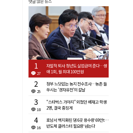
댓글 많은 뉴스
자발적 퇴사 청년도 실업급여 준다…생
애 1회, 월 최대 100만원
27
정부 느닷없는 농지 전수조사…농촌 들
쑤시는 '경자유전'의 칼날
25
"스타벅스 가야지" 외쳤던 배재고 학생
2명, 결국 중징계
18
호남서 백지화된 댐 6곳 용수량 69만t…
반도체 클러스터 필요량 넘는다
16