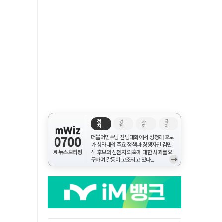
정
경
사
국
치
제
회
제
mWiz
0700
더불어민주당 전당대회에서 정청래 후보
가 청와대의 주요 정책과 경쟁자인 김민
AI 뉴스브리핑
석 후보의 신천지 의혹에 대한 사과를 요
→
구하며 갈등이 고조되고 있다...