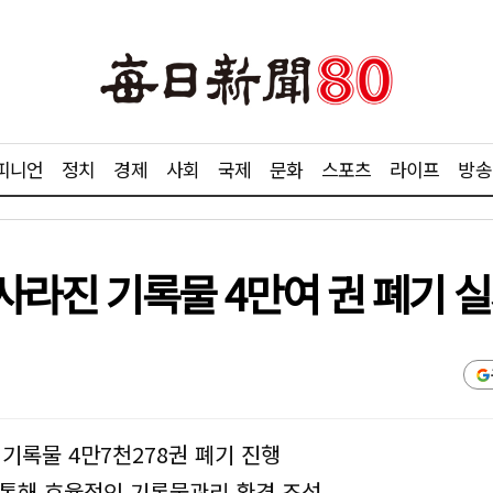
피니언
정치
경제
사회
국제
문화
스포츠
라이프
방송
사라진 기록물 4만여 권 폐기 
교 기록물 4만7천278권 폐기 진행
 통해 효율적인 기록물관리 환경 조성