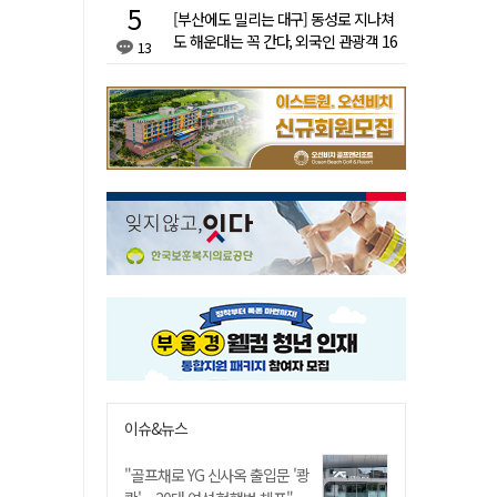
[부산에도 밀리는 대구] 동성로 지나쳐
도 해운대는 꼭 간다, 외국인 관광객 16
13
배 차이
이슈&뉴스
"골프채로 YG 신사옥 출입문 '쾅