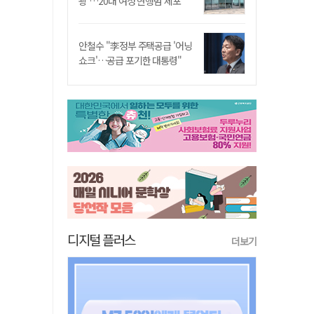
쾅'…20대 여성 현행범 체포"
안철수 "李정부 주택공급 '어닝
쇼크'…공급 포기한 대통령"
디지털 플러스
더보기