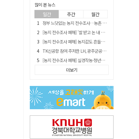
많이 본 뉴스
일간
주간
월간
정부 느닷없는 농지 전수조사…농촌 들쑤시는 '경자유전'의 칼날
[농지 전수조사 폐해] '쌀 받고 논 내 준' 도지농 이제 어쩌나?
[농지 전수조사 폐해] 농지값도 흔들리나…"도지 막히면 헐값 매물 나올 수도"
TK신공항 참여 주저한 LH, 광주군공항 사업에는 앞장
[농지 전수조사 폐해] 실경작농·청년농 부담도 커진다
[단독] 김영수 "국방부 청문준비단, 안규백 탈영 알고있었다"
더보기
김주수 전 의성군수 공덕비 결국 철거… 문화재법 위반 원상복구
[기고] 대구 미래는 금호강·팔공산에 있다
홈플러스 다시 문 연다… 대구경북 매장도 재개장 준비 돌입
청도군정 '두 시어머니'가 되어서는 안된다