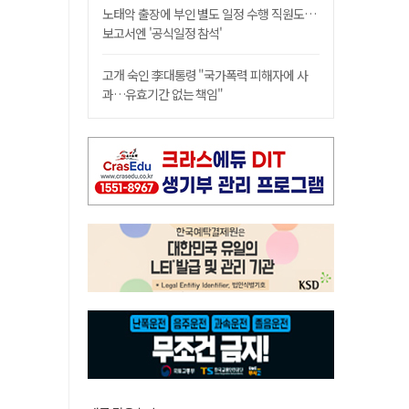
노태악 출장에 부인 별도 일정 수행 직원도…
보고서엔 '공식일정 참석'
고개 숙인 李대통령 "국가폭력 피해자에 사
과…유효기간 없는 책임"