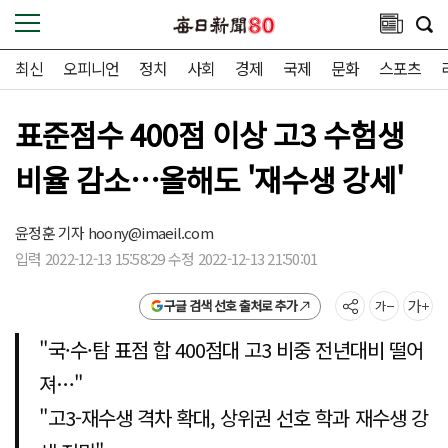
최신
오피니언
정치
사회
경제
국제
문화
스포츠
표준점수 400점 이상 고3 수험생
비율 감소…올해도 '재수생 강세'
윤정훈 기자
hoony@imaeil.com
입력 2022-12-13 15:58:29 수정 2022-12-13 21:50:01
구글 검색 선호 출처로 추가
"국·수·탐 표점 합 400점대 고3 비중 전년대비 떨어
져…"
"고3-재수생 격차 확대, 상위권 선호 학과 재수생 강