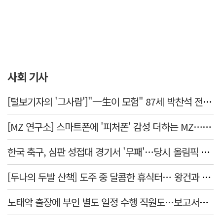
사회 기사
[털보기자의 '그사람']"一生이 모험" 87세 박찬석 전 경북대 총장
[MZ 연구소] 스마트폰에 '피처폰' 감성 더하는 MZ… 히퍼와 줄이어폰
한국 축구, 심판 성접대 경기서 '무패'…당시 올림픽 감독은 홍명보
[두나의 두발 산책] 도주 중 달콤한 휴식터… 왕건과 지명 산책
노태악 출장에 부인 별도 일정 수행 직원도…보고서엔 '공식일정 참석'