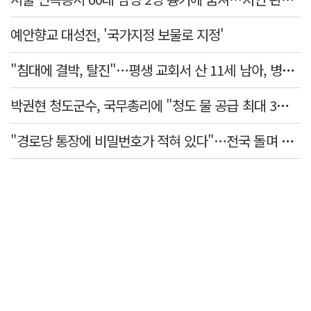
예안향교 대성전, '국가지정 보물로 지정'
"침대에 결박, 탈진"…평생 교회서 산 11세 남아, 병원 이송 끝 숨져
박권현 청도군수, 국무총리에 "청도 물 공급 최대 3만t 늘려달라"
"경로당 통장에 비밀번호가 적혀 있다"…전국 돌며 경로당 13곳 턴 30대 구속