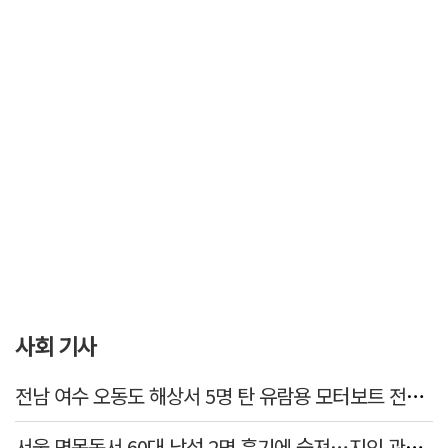
사회 기사
전남 여수 오동도 해상서 5명 탄 유람용 모터보트 전복…2명 숨져
서울 면목동서 60대 남성 2명 흉기에 숨져…지인 관계로 추정