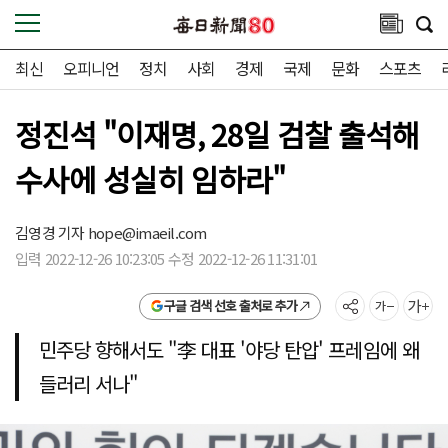
최신
오피니언
정치
사회
경제
국제
문화
스포츠
정진석 "이재명, 28일 검찰 출석해
수사에 성실히 임하라"
김영경 기자
hope@imaeil.com
입력 2022-12-26 10:23:05 수정 2022-12-26 11:31:01
구글 검색 선호 출처로 추가
민주당 향해서도 "李 대표 '야당 탄압' 프레임에 왜
들러리 서나"