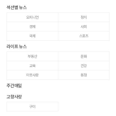
섹션별 뉴스
오피니언
정치
경제
사회
국제
스포츠
라이프 뉴스
부동산
문화
교육
건강
이웃사랑
동정
주간매일
고향사랑
구미