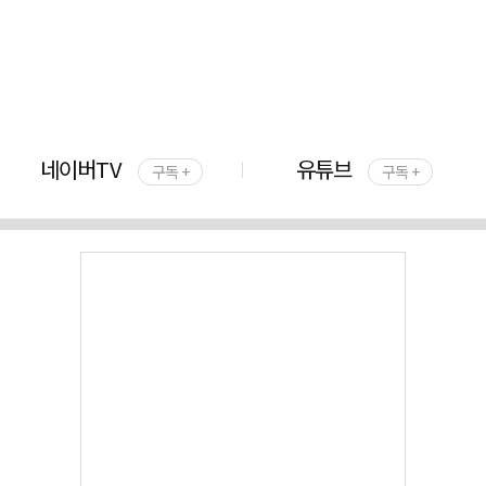
네이버TV
유튜브
구독 +
구독 +