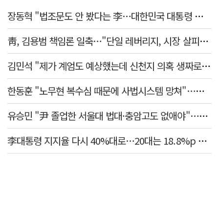
장동혁 "법조문도 안 봤다는 李…대한민국 대통령 맞나, 역대급 망언"
靑, 김용범 책임론 일축…"단일 레버리지, 시장 살피고 대책 챙길 때"
김민석 "제가 계엄도 예상했는데 신천지 의혹 생짜로 말했겠나"
한동훈 "노무현 복수심 때문에 사법시스템 망쳐"…민주당 맹공
유승민 "尹 졸업한 서울대 법대·충암고도 없애야"…李 육사 통합 직격
李대통령 지지율 다시 40%대로…20대는 18.8%p 급락