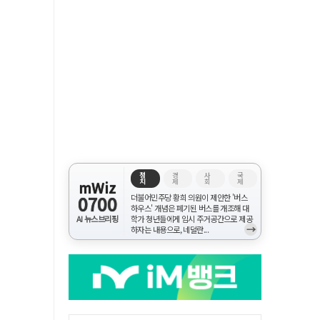
정
경
사
국
치
제
회
제
mWiz
0700
더불어민주당 황희 의원이 제안한 '버스
하우스' 개념은 폐기된 버스를 개조해 대
AI 뉴스브리핑
학가 청년들에게 임시 주거공간으로 제공
→
하자는 내용으로, 네덜란...