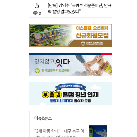
[단독] 김영수 "국방부 청문준비단, 안규
백 탈영 알고있었다"
9
이슈&뉴스
"3세 아동 학대"…대구 북구 어