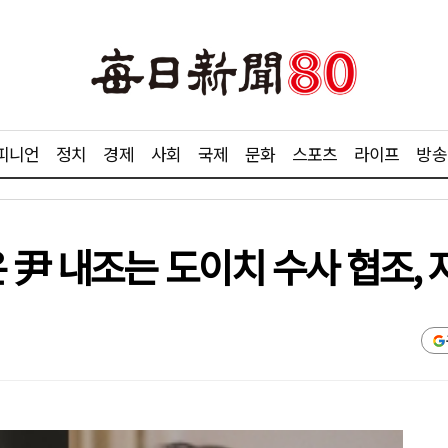
피니언
정치
경제
사회
국제
문화
스포츠
라이프
방송
 尹 내조는 도이치 수사 협조,