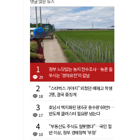
댓글 많은 뉴스
정부 느닷없는 농지 전수조사…농촌 들
쑤시는 '경자유전'의 칼날
29
"스타벅스 가야지" 외쳤던 배재고 학생
2명, 결국 중징계
18
호남서 백지화된 댐 6곳 용수량 69만t…
반도체 클러스터 필요량 넘는다
17
"부동산도 주식도 잘못했다"…국민 절
반 이상, 정부 경제정책 '부정'
10