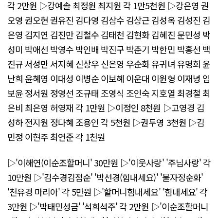
각 2만원 ▷강예솔 최정원 최지원 각 1만5천원 ▷강은영 권
오영 권오현 권유진 김다영 김삼수 김상근 김성옥 김성진 김
은영 김지연 김진만 김철수 김태천 김현화 김혜진 문민성 박
성미 박애선 박영수 박인배 박진구 박춘기 박한민 박홍선 백
진규 서성만 서지혜 신상우 신은영 우순화 유귀녀 유명희 윤
난희 윤혜영 이대성 이병순 이보혜 이운대 이원형 이재녕 임
보윤 정서원 정영선 조규태 조영식 조인숙 지호열 최경철 최
은비 최은영 허영재 각 1만원 ▷이정인 8천원 ▷고영경 김
성하 전지원 정다혜 조용인 각 5천원 ▷권두영 3천원 ▷김
민정 이현주 최연준 각 1천원
▷'이해연(이순조할머니' 30만원 ▷'이웃사랑' '주님사랑' 각
10만원 ▷'김수경김점순' '박선경(힘내세요)' '불자정순화'
'천유경 마리아' 각 5만원 ▷'할머니힘내세요' '힘내세요' 각
3만원 ▷'박태민성금' '석희석주' 각 2만원 ▷'이순조할머니