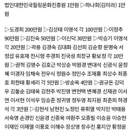
법인대한민국힐링문화진흥원 1만원 ▷하나회(김미라) 1만
원
▷도경희 200만원 ▷김상태 이영석 각 100만원 ▷이정추
90만원 ▷김진숙 50만원 ▷이신덕 30만원 ▷박승기 이영석
각 20만원 ▷곽용 김경숙 김대화 김선희 김순향 문명숙 서
정섭 유호재 전시형 주경희 진국성 최창규 황보정 각 10만
원 ▷권혁 김영수 김호근 박상순 박원경 변대석 신광식 윤정
혜 이경자 임채숙 전우식 정원수 정인수 조재홍 최상수 최종
호 최한태 황세리 각 5만원 ▷방순옥 4만원 ▷권규돈 김덕
우 김둘순 김태욱 김현주 박진영 변현택 변혜경 신재관 이서
연 이서현 이석우 임승준 정귀영 정두영 최지원 최춘희 하경
석 각 3만원 ▷김현석 남현진 노정민 류휘열 박지민 박태용
서숙영 손경민 신윤경 신종욱 여환주 오종필 이승윤 이승현
이재민 이재열 이풍호 이해수 장상영 장수진 홍지안 황정운