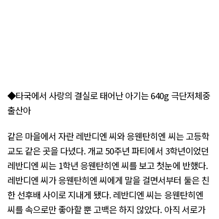
◆타국에서 사랑의 결실로 태어난 아기는 640g 극단저체중
출산아
같은 마을에서 자란 레반디엔 씨와 응웬탄히엔 씨는 고등학
교도 같은 곳을 다녔다. 개교 50주년 파티에서 3학년이었던
레반디엔 씨는 1학년 응웬탄히엔 씨를 보고 첫눈에 반했다.
레반디엔 씨가 응웬탄히엔 씨에게 말을 걸면서부터 둘은 친
한 선후배 사이로 지내게 됐다. 레반디엔 씨는 응웬탄히엔
씨를 속으로만 좋아할 뿐 고백은 하지 않았다. 아직 서로가