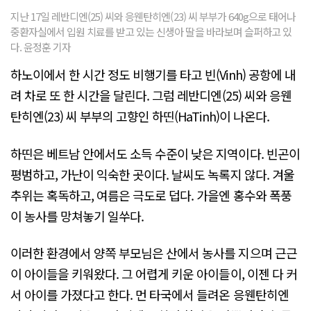
지난 17일 레반디엔(25) 씨와 응웬탄히엔(23) 씨 부부가 640g으로 태어나
중환자실에서 입원 치료를 받고 있는 신생아 딸을 바라보며 슬퍼하고 있
다. 윤정훈 기자
하노이에서 한 시간 정도 비행기를 타고 빈(Vinh) 공항에 내
려 차로 또 한 시간을 달린다. 그럼 레반디엔(25) 씨와 응웬
탄히엔(23) 씨 부부의 고향인 하띤(HaTinh)이 나온다.
하띤은 베트남 안에서도 소득 수준이 낮은 지역이다. 빈곤이
평범하고, 가난이 익숙한 곳이다. 날씨도 녹록지 않다. 겨울
추위는 혹독하고, 여름은 극도로 덥다. 가을엔 홍수와 폭풍
이 농사를 망쳐놓기 일쑤다.
이러한 환경에서 양쪽 부모님은 산에서 농사를 지으며 근근
이 아이들을 키워왔다. 그 어렵게 키운 아이들이, 이젠 다 커
서 아이를 가졌다고 한다. 먼 타국에서 들려온 응웬탄히엔