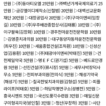
만원 ▷(주)동아티오엘 25만원 ▷㈜백년가게국제의료기 25
만원 ▷금강엘이디제작소(신철범) 20만원 ▷대백선교문화
재단 20만원 ▷대창공업사 20만원 ▷(주)구마이엔씨(임창
길) 10만원 ▷(주)우주배관종합상사(김태룡) 10만원 ▷(주)
이구팔육(김창화) 10만원 ▷경주천마운전전문학원 10만원
▷김영준치과의원 10만원 ▷대구동양자동차운전전문학원
(최우진) 10만원 ▷세움종합건설(조득환) 10만원 ▷신성산
업(김용환) 10만원 ▷(주)태광아이엔씨(박태진) 5만원 ▷건
천제일약국 5만원 ▷명ＥＦＣ(권기섭) 5만원 ▷베드로안경
원 5만원 ▷선진건설(주)(류시장) 5만원 ▷세무사박장덕사
무소 5만원 ▷전피부과의원(전의식) 5만원 ▷채성기약국
(채성기) 5만원 ▷칠곡한빛치과의원(김형섭) 5만원 ▷피플
라이프(박태호) 5만원 ▷하담작명연구소(성병찬) 5만원 ▷
흥국시멘트 5만원 ▷국선도풍각수련원 3만원 ▷매일신문
구미형곡지국(방인철) 3만원 ▷청산(우창하) 3만원 ▷사단