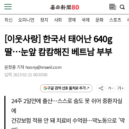
최신
오피니언
정치
사회
경제
국제
문화
스포츠
[이웃사랑] 한국서 태어난 640g
딸…눈앞 캄캄해진 베트남 부부
윤정훈 기자
hoony@imaeil.com
입력 2023-02-21 06:30:00
구글 검색 선호 출처로 추가
24주 2일만에 출산…스스로 숨도 못 쉬어 중환자실
에
건강보험 적용 안 돼 치료비 수억원…막노동으로 '막