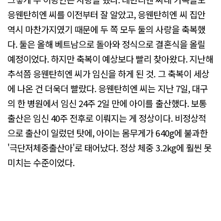
응웬탄히엔 씨를 이전부터 잘 알았고, 응웬탄히엔 씨 집안
역시 마찬가지였기 때문에 두 쪽 모두 둘의 사랑을 축복했
다. 둘은 올해 베트남으로 돌아와 정식으로 결혼식을 올릴
예정이었다. 하지만 축복이 예상보다 빨리 찾아왔다. 지난해
추석쯤 응웬탄히엔 씨가 임신을 하게 된 것. 그 축복이 세상
에 나온 건 더욱더 빨랐다. 응웬탄히엔 씨는 지난 7일, 대구
의 한 병원에서 임신 24주 2일 만에 아이를 출산했다. 보통
출산은 임신 40주 전후로 이뤄지는 게 정상이다. 비정상적
으로 출산이 일렀던 탓에, 아이는 몸무게가 640g에 불과한
'극단저체중출산아'로 태어났다. 정상 체중 3.2kg에 훨씬 못
미치는 수준이었다.