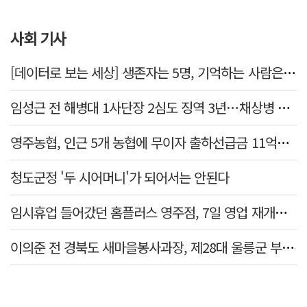
사회 기사
[데이터로 보는 세상] 생존자는 5명, 기억하는 사람은 늘었다
임성근 전 해병대 1사단장 2심도 징역 3년…채상병 순직 책임 유죄
영주농협, 인근 5개 농협에 무이자 출하선급금 11억원 지원…상생 유통망 강화
청도군정 '두 시어머니'가 되어서는 안된다
임시휴업 들어갔던 홈플러스 영주점, 7일 영업 재개…지하 1층만 운영
이의준 전 경북도 새마을봉사과장, 제28대 울릉군 부군수 취임