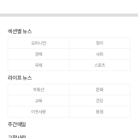
섹션별 뉴스
오피니언
정치
경제
사회
국제
스포츠
라이프 뉴스
부동산
문화
교육
건강
이웃사랑
동정
주간매일
고향사랑