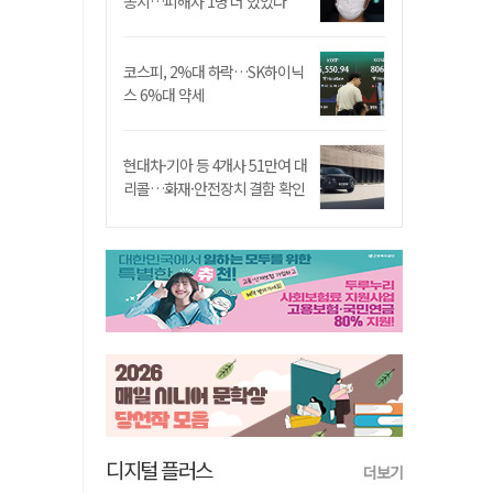
송치…피해자 1명 더 있었다
코스피, 2%대 하락…SK하이닉
스 6%대 약세
현대차·기아 등 4개사 51만여 대
리콜…화재·안전장치 결함 확인
디지털 플러스
더보기