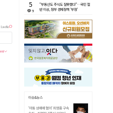
"부동산도 주식도 잘못했다"…국민 절
반 이상, 정부 경제정책 '부정'
9
이슈&뉴스
'아동 성매매 혐의' 최영중 구속