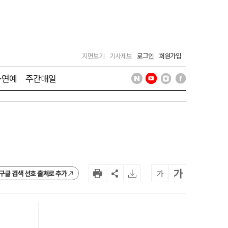
지면보기
기사제보
로그인
회원가입
·연예
주간매일
가
가
구글 검색 선호 출처로 추가