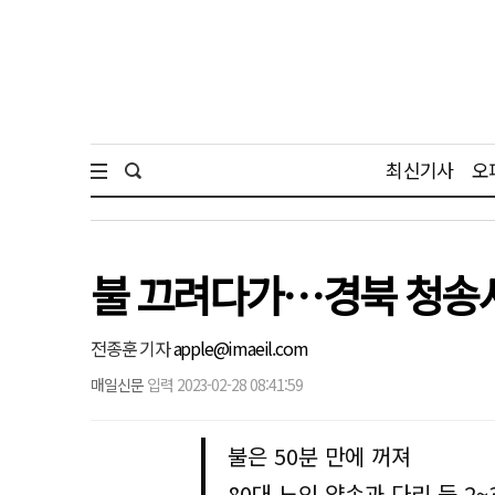
최신기사
오
불 끄려다가…경북 청송서
전종훈 기자
apple@imaeil.com
매일신문
입력 2023-02-28 08:41:59
불은 50분 만에 꺼져
80대 노인 양손과 다리 등 