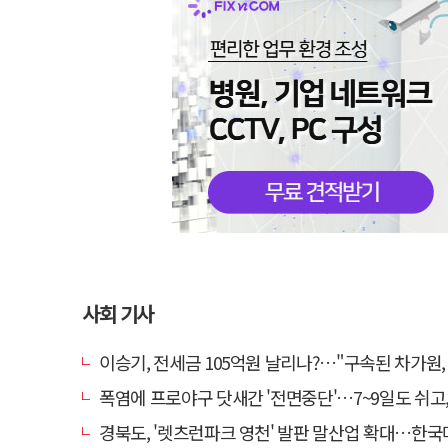
사회 기사
이승기, 전세금 105억원 날리나?…"구속된 차가원, 형사 범죄
폭염에 프로야구 닷새간 '전면중단'…7~9일도 쉬고, 11
경북도, '렛츠런파크 영천' 발판 말산업 확대…한국마사회 유치도