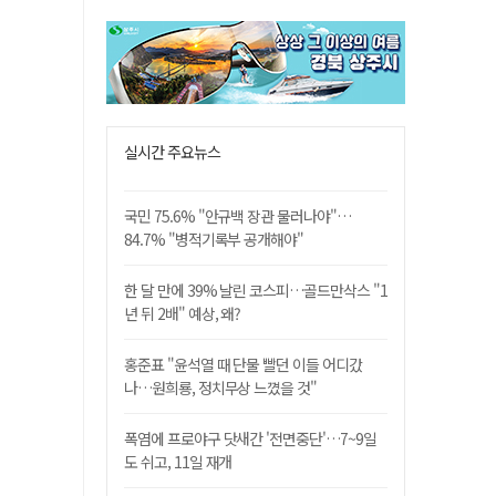
실시간 주요뉴스
국민 75.6% "안규백 장관 물러나야"…
84.7% "병적기록부 공개해야"
한 달 만에 39% 날린 코스피…골드만삭스 "1
년 뒤 2배" 예상, 왜?
홍준표 "윤석열 때 단물 빨던 이들 어디갔
나…원희룡, 정치무상 느꼈을 것"
폭염에 프로야구 닷새간 '전면중단'…7~9일
도 쉬고, 11일 재개