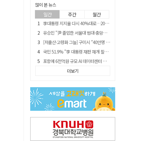
많이 본 뉴스
일간
주간
월간
李대통령 지지율 다시 40%대로…20대는 18.8%p 급락
유승민 "尹 졸업한 서울대 법대·충암고도 없애야"…李 육사 통합 직격
[저출산·고령화 그늘] 구미시 "40만명 사수" 고령군 "3만명대 회복"
국민 51.9% "李 대통령 재판 재개 필요하다"
포항에 6천억원 규모 AI 데이터센터 들어선다
월 매출 9천만원에도 문 닫는 영양 젖소농장… "일할 사람이 없어"
더보기
경북 영천시, 9월부터 11월까지 반값 여행 혜택 제공
경찰, 홍명보 선임 의혹 수사…대한축구협회 전격 압수수색
"김용민, 흑백논리로 세상 보는 듯" 검찰 내부서 지탄
'솔리다임 IPO 추진설' SK하이닉스, 주가 9% 급락