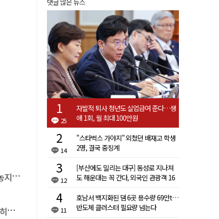
댓글 많은 뉴스
자발적 퇴사 청년도 실업급여 준다…생
애 1회, 월 최대 100만원
25
"스타벅스 가야지" 외쳤던 배재고 학생
2명, 결국 중징계
14
[부산에도 밀리는 대구] 동성로 지나쳐
흔들"
도 해운대는 꼭 간다, 외국인 관광객 16
12
배 차이
호남서 백지화된 댐 6곳 용수량 69만t…
반도체 클러스터 필요량 넘는다
도"
11