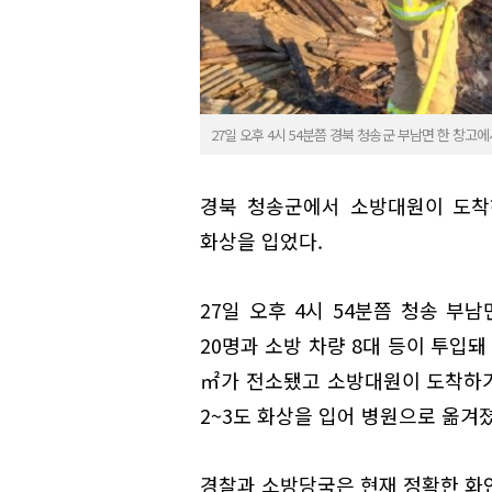
27일 오후 4시 54분쯤 경북 청송군 부남면 한 창
경북 청송군에서 소방대원이 도착
화상을 입었다.
27일 오후 4시 54분쯤 청송 부
20명과 소방 차량 8대 등이 투입돼 
㎡가 전소됐고 소방대원이 도착하기 
2~3도 화상을 입어 병원으로 옮겨
경찰과 소방당국은 현재 정확한 화인