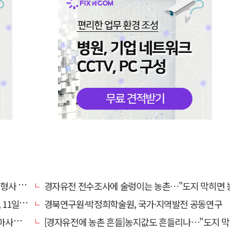
 영역"
경자유전 전수조사에 술렁이는 농촌…"도지 막히면 농지값도 
일 재개
경북연구원·박정희학술원, 국가·지역발전 공동연구
 총력
[경자유전에 농촌 흔들]농지값도 흔들리나…"도지 막히면 헐값 매물 나올 수