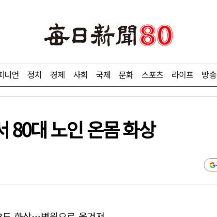
피니언
정치
경제
사회
국제
문화
스포츠
라이프
방송
 80대 노인 온몸 화상
2~3도 화상…병원으로 옮겨져