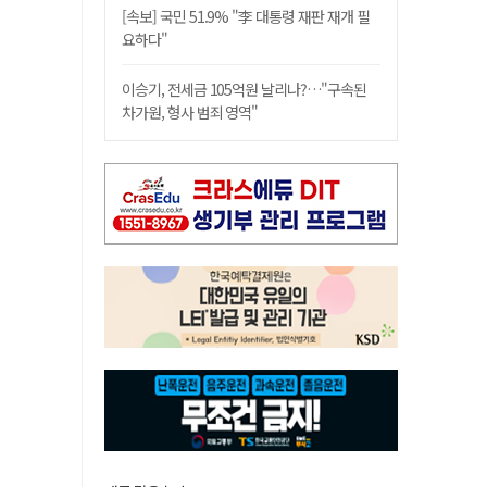
[속보] 국민 51.9% "李 대통령 재판 재개 필
요하다"
이승기, 전세금 105억원 날리나?…"구속된
차가원, 형사 범죄 영역"