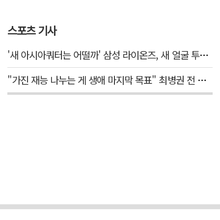
스포츠 기사
'새 아시아쿼터는 어떨까' 삼성 라이온즈, 새 얼굴 투수 미야모리 영입
"가진 재능 나누는 게 생애 마지막 목표" 최병권 전 대구체고 복싱 감독