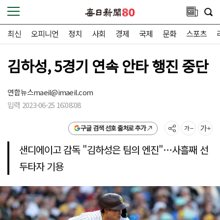
최신
오피니언
정치
사회
경제
국제
문화
스포츠
김하성, 5경기 연속 안타 행진 중단
연합뉴스
maeil@imaeil.com
입력 2023-06-25 16:08:08
구글 검색 선호 출처로 추가
샌디에이고 감독 "김하성은 팀의 엔진"…사흘째 선
두타자 기용