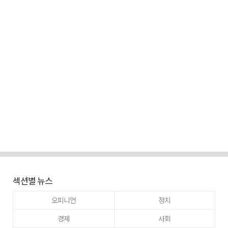
섹션별 뉴스
오피니언
정치
경제
사회