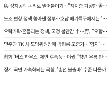
與 정치공학 논리로 밀어붙이기…"지지층 겨냥한 졸속 포퓰리즘 정책"
노조 편향 정책 쏟아낸 정부…호남 메가특구에서는 '반노조'?
오락가락·흔들리는 정책, 국정 불안감 ↑…野, "오합지졸"
민주당 TK 시·도당위원장에 박형룡·오중기…'험지' 총선 이끈다
황희 '버스 하우스' 제안 후폭풍…야권 "청년 우롱·현실 괴리" 총공세
징계 국면 가속화되는 국힘, '총선 불출마' 수준 나올까