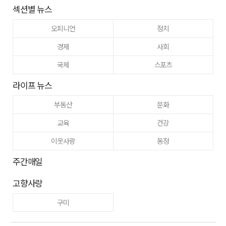
섹션별 뉴스
오피니언
정치
경제
사회
국제
스포츠
라이프 뉴스
부동산
문화
교육
건강
이웃사랑
동정
주간매일
고향사랑
구미