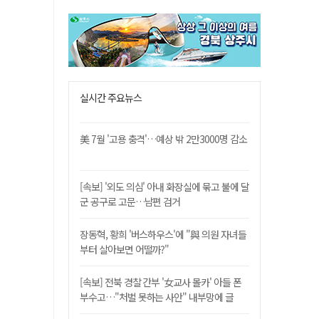
실시간 주요뉴스
美 7월 '고용 충격'…예상 밖 2만3000명 감소
[속보] '외도 의심' 아내 화장실에 묶고 불에 달
군 공구로 고문…남편 검거
장동혁, 황희 '버스하우스'에 "與 의원 자녀들
부터 살아보면 어떨까?"
[속보] 전북 경찰 간부 '女교사 몰카' 아들 폰
부수고…"처벌 못하는 사안" 내부망에 글