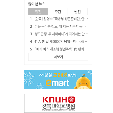
많이 본 뉴스
일간
주간
월간
[단독] 김영수 "국방부 청문준비단, 안규백 탈영 알고있었다"
타는 목마름 청도, 해 저문 저수지 둑에 군수가 서 있었다
청도군정 '두 시어머니'가 되어서는 안된다
外人 한 달 새 8000억 담았는데…LG이노텍 목표주가는 왜 엇갈릴까
"폐기 버스 개조해 청년주택" 與 황희…'딸 학비는 年 4200만원'
임시휴업 들어갔던 홈플러스 영주점, 7일 영업 재개…지하 1층만 운영
더보기
신세계사이먼, 대구 아울렛 토지매매 계약 체결… 사업 본궤도
SK하이닉스, 주당 375원 분기 배당 공시…"3분기 중 주주환원 방안 확정"
이의준 전 경북도 새마을봉사과장, 제28대 울릉군 부군수 취임
"상법개정해도 주주가 '봉'"…하이닉스 솔리다임 상장설에 술렁[개미와글와글]