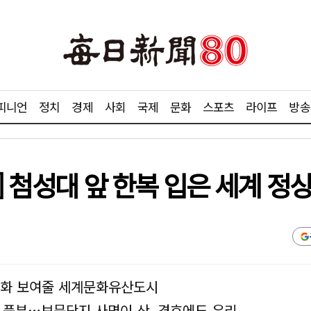
피니언
정치
경제
사회
국제
문화
스포츠
라이프
방송
경주] 첨성대 앞 한복 입은 세계 정
통문화 보여줄 세계문화유산도시
 풍부…보문단지 사면이 산, 경호에도 유리