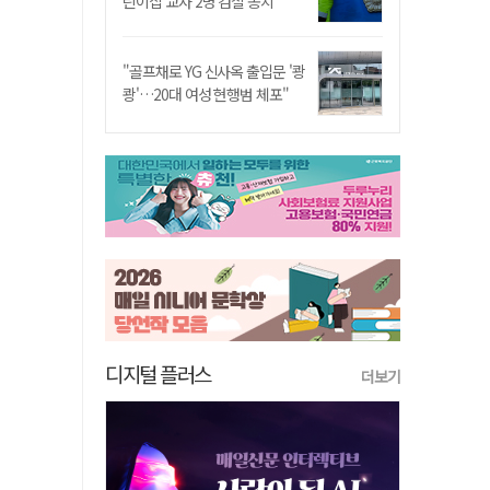
린이집 교사 2명 검찰 송치
"골프채로 YG 신사옥 출입문 '쾅
쾅'…20대 여성 현행범 체포"
디지털 플러스
더보기