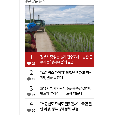
댓글 많은 뉴스
정부 느닷없는 농지 전수조사…농촌 들
쑤시는 '경자유전'의 칼날
28
"스타벅스 가야지" 외쳤던 배재고 학생
2명, 결국 중징계
18
호남서 백지화된 댐 6곳 용수량 69만t…
반도체 클러스터 필요량 넘는다
16
"부동산도 주식도 잘못했다"…국민 절
반 이상, 정부 경제정책 '부정'
10