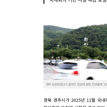
경주 보문관광단지 들머리 첨성대 꽃탑 조형물에 '202
경북 경주시가 2025년 11월 국