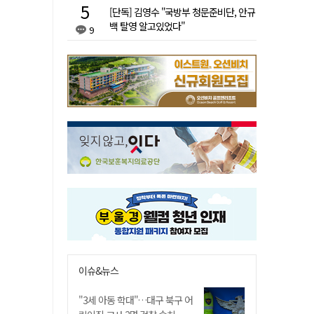
[단독] 김영수 "국방부 청문준비단, 안규
백 탈영 알고있었다"
9
이슈&뉴스
"3세 아동 학대"…대구 북구 어