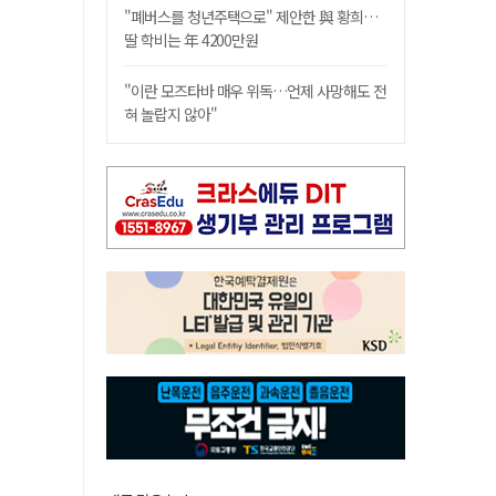
"폐버스를 청년주택으로" 제안한 與 황희…
딸 학비는 年 4200만원
"이란 모즈타바 매우 위독…언제 사망해도 전
혀 놀랍지 않아"