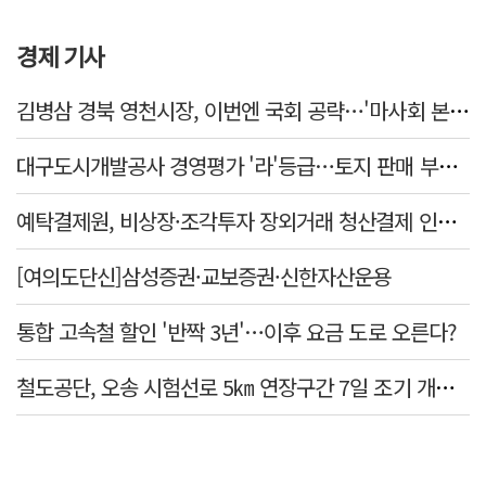
경제 기사
김병삼 경북 영천시장, 이번엔 국회 공략…'마사회 본사 이전·광역교통망 확충' 요청
대구도시개발공사 경영평가 '라'등급…토지 판매 부진에 1년 만에 두 단계 '뚝'
예탁결제원, 비상장·조각투자 장외거래 청산결제 인프라 구축 착수…연내 가동
[여의도단신]삼성증권·교보증권·신한자산운용
통합 고속철 할인 '반짝 3년'…이후 요금 도로 오른다?
철도공단, 오송 시험선로 5㎞ 연장구간 7일 조기 개통…LA 메트로 사업 지원