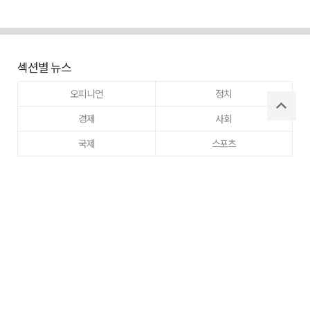
섹션별 뉴스
오피니언
정치
경제
사회
국제
스포츠
라이프 뉴스
부동산
문화
교육
건강
이웃사랑
동정
주간매일
고향사랑