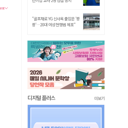
린이집 교사 2명 검찰 송치
"골프채로 YG 신사옥 출입문 '쾅
쾅'…20대 여성 현행범 체포"
디지털 플러스
더보기