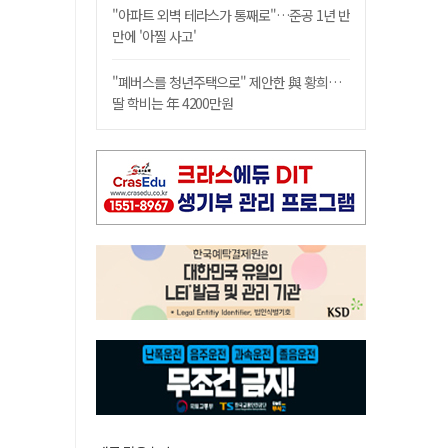
"아파트 외벽 테라스가 통째로"…준공 1년 반
만에 '아찔 사고'
"폐버스를 청년주택으로" 제안한 與 황희…
딸 학비는 年 4200만원