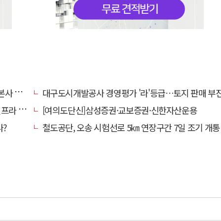
' 요청
대구도시개발공사 경영평가 '라'등급…토지 판매 부진에 1년 만에 두 단계 
내 가동
[여의도단신]삼성증권·교보증권·신한자산운용
다?
철도공단, 오송 시험선로 5㎞ 연장구간 7일 조기 개통…LA 메트로 사업