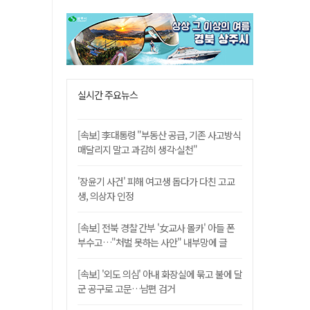
실시간 주요뉴스
[속보] 李대통령 "부동산 공급, 기존 사고방식
매달리지 말고 과감히 생각·실천"
'장윤기 사건' 피해 여고생 돕다가 다친 고교
생, 의상자 인정
[속보] 전북 경찰 간부 '女교사 몰카' 아들 폰
부수고…"처벌 못하는 사안" 내부망에 글
[속보] '외도 의심' 아내 화장실에 묶고 불에 달
군 공구로 고문…남편 검거