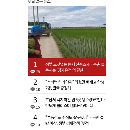
댓글 많은 뉴스
정부 느닷없는 농지 전수조사…농촌 들
쑤시는 '경자유전'의 칼날
28
"스타벅스 가야지" 외쳤던 배재고 학생
2명, 결국 중징계
18
호남서 백지화된 댐 6곳 용수량 69만t…
반도체 클러스터 필요량 넘는다
16
"부동산도 주식도 잘못했다"…국민 절
반 이상, 정부 경제정책 '부정'
10