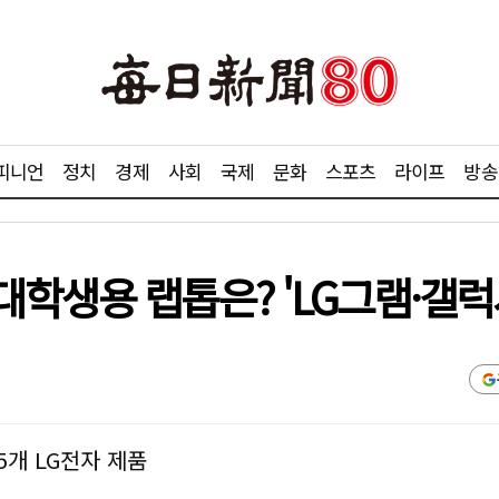
피니언
정치
경제
사회
국제
문화
스포츠
라이프
방송
학생용 랩톱은? 'LG그램·갤럭시
5개 LG전자 제품