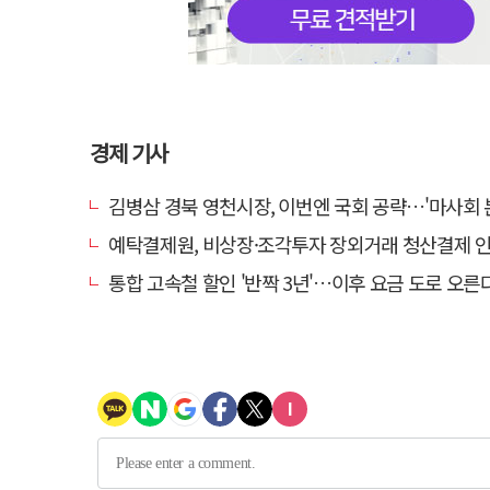
경제 기사
김병삼 경북 영천시장, 이번엔 국회 공략…'마사회 본사 이전·광역교통망 확충
예탁결제원, 비상장·조각투자 장외거래 청산결제 인프라 구축 착수…연
통합 고속철 할인 '반짝 3년'…이후 요금 도로 오른