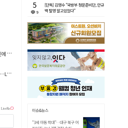
[단독] 김영수 "국방부 청문준비단, 안규
백 탈영 알고있었다"
9
'뚝'
 지원
이슈&뉴스
"3세 아동 학대"…대구 북구 어