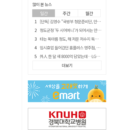
많이 본 뉴스
일간
주간
월간
[단독] 김영수 "국방부 청문준비단, 안규백 탈영 알고있었다"
청도군정 '두 시어머니'가 되어서는 안된다
타는 목마름 청도, 해 저문 저수지 둑에 군수가 서 있었다
임시휴업 들어갔던 홈플러스 영주점, 7일 영업 재개…지하 1층만 운영
外人 한 달 새 8000억 담았는데…LG이노텍 목표주가는 왜 엇갈릴까
신세계사이먼, 대구 아울렛 토지매매 계약 체결… 사업 본궤도
더보기
SK하이닉스, 주당 375원 분기 배당 공시…"3분기 중 주주환원 방안 확정"
"상법개정해도 주주가 '봉'"…하이닉스 솔리다임 상장설에 술렁[개미와글와글]
이의준 전 경북도 새마을봉사과장, 제28대 울릉군 부군수 취임
정청래, 靑 겨냥... "신천지·레버리지·호남 반도체 겁박 사과하라"