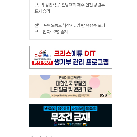
[속보] 김민석, 與전당대회 제주·인천 당원투
표서 승리
전남 여수 오동도 해상서 5명 탄 유람용 모터
보트 전복…2명 숨져