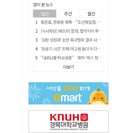
많이 본 뉴스
일간
주간
월간
홍준표, 한동훈 맹폭…"조선제일껌, 권력에 살고 권력에 죽었다"
[시사뒷담] MOU의 함정, 협약식이 투자 확정은 아니긴 해
'심판 성접대' 논란 축구협회 결국 사과…"깊이 반성, 쇄신하겠다"
'장윤기 사건' 피해 여고생 돕다가 다친 고교생, 의상자 인정
"내로남불·탁상공론"…황희 '버스 청년주택' 제안에 與 내부서도 쓴소리
"경로당 통장에 비밀번호가 적혀 있다"…전국 돌며 경로당 13곳 턴 30대 구속
더보기
휠체어 환자 발로 밀어 숨지게 한 70대 간병인…2심도 집행유예
예안향교 대성전, '국가지정 보물로 지정'
"침대에 결박, 탈진"…평생 교회서 산 11세 남아, 병원 이송 끝 숨져
거동 불편 모녀 덮친 새벽 화재…90대 어머니·60대 딸 숨져