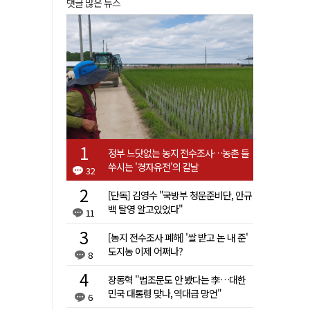
댓글 많은 뉴스
정부 느닷없는 농지 전수조사…농촌 들
쑤시는 '경자유전'의 칼날
32
[단독] 김영수 "국방부 청문준비단, 안규
백 탈영 알고있었다"
11
[농지 전수조사 폐해] '쌀 받고 논 내 준'
도지농 이제 어쩌나?
8
장동혁 "법조문도 안 봤다는 李…대한
민국 대통령 맞나, 역대급 망언"
6