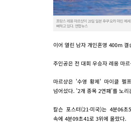
프랑스 레옹 마르샹이 23일 일본 후쿠오카 마린 메세
뻐하고 있다. 연합뉴스
이어 열린 남자 개인혼영 400m 결
주인공은 전 대회 우승자 레옹 마르샹
마르샹은 '수영 황제' 마이클 펠
넘어섰다. '2개 종목 2연패'를 노
칼슨 포스터(21·미국)는 4분06초
속에 4분09초41로 3위에 올랐다.