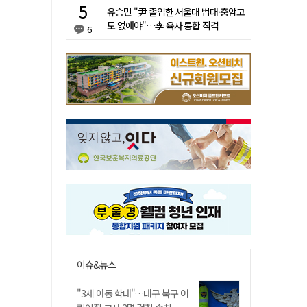
유승민 "尹 졸업한 서울대 법대·충암고
도 없애야"…李 육사 통합 직격
6
이슈&뉴스
"3세 아동 학대"…대구 북구 어