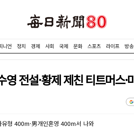
피니언
정치
경제
사회
국제
문화
스포츠
라이프
방송
 수영 전설·황제 제친 티트머스·
형 400m·男개인혼영 400m서 나와