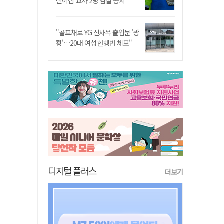
린이집 교사 2명 검찰 송치
"골프채로 YG 신사옥 출입문 '쾅
쾅'…20대 여성 현행범 체포"
디지털 플러스
더보기