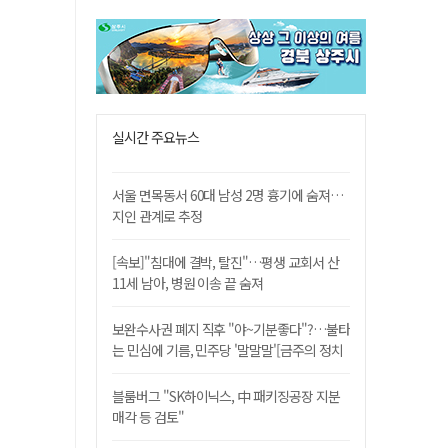
실시간 주요뉴스
서울 면목동서 60대 남성 2명 흉기에 숨져…
지인 관계로 추정
[속보]"침대에 결박, 탈진"…평생 교회서 산
11세 남아, 병원 이송 끝 숨져
보완수사권 폐지 직후 "야~기분좋다"?…불타
는 민심에 기름, 민주당 '말말말'[금주의 정치
舌전]
블룸버그 "SK하이닉스, 中 패키징공장 지분
매각 등 검토"