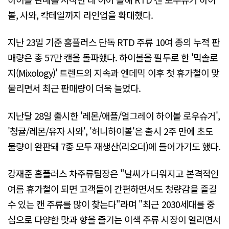
볼, 사와, 칵테일까지 라인업을 확대했다.
지난 23일 기준 홈플러스 단독 RTD 주류 10여 종의 누적 판
매량은 총 57만 캔을 돌파했다. 하이볼을 필두로 한 '믹솔로
지(Mixology)' 트렌드의 지속과 엔데믹 이후 첫 휴가철이 맞
물리면서 최근 판매량이 더욱 늘었다.
지난달 28일 출시한 '레몬/애플/얼그레이 하이볼 로우슈거',
'청귤/레몬/유자 사와', '허니하이볼'은 출시 2주 만에 초도
물량이 완판돼 7종 모두 재생산(리오더)에 들어가기도 했다.
강재준 홈플러스 차주류팀장은 "날씨가 더워지고 본격적인
여름 휴가철이 되면 고객들이 간편하면서도 청량감을 즐길
수 있는 캔 주류를 많이 찾는다"라며 "최근 2030세대를 중
심으로 다양한 맛과 향을 즐기는 이색 주류 시장이 열리면서