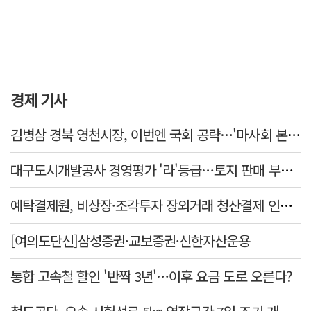
경제 기사
김병삼 경북 영천시장, 이번엔 국회 공략…'마사회 본사 이전·광역교통망 확충' 요청
대구도시개발공사 경영평가 '라'등급…토지 판매 부진에 1년 만에 두 단계 '뚝'
예탁결제원, 비상장·조각투자 장외거래 청산결제 인프라 구축 착수…연내 가동
[여의도단신]삼성증권·교보증권·신한자산운용
통합 고속철 할인 '반짝 3년'…이후 요금 도로 오른다?