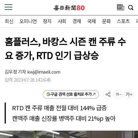
최신
오피니언
정치
사회
경제
국제
문화
스포츠
홈플러스, 바캉스 시즌 캔 주류 수
요 증가, RTD 인기 급상승
김우정 기자
kwj@imaeil.com
입력 2023-07-28 14:16:45
구글 검색 선호 출처로 추가
RTD 캔 주류 매출 전월 대비 144% 급증
캔맥주 매출 신장률 병맥주 대비 21%p 높아