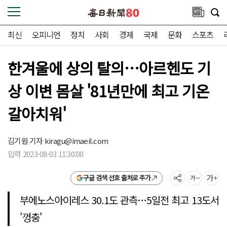
최신
오피니언
정치
사회
경제
국제
문화
스포츠
한겨울에 상의 탈의…아르헨도 기
상 이변 몸살 '81년만에 최고 기온
갈아치워'
김기원 기자
kiragu@imaeil.com
입력 2023-08-03 11:30:00
구글 검색 선호 출처로 추가
부에노스아이레스 30.1도 관측…5일전 최고 13도서
'껑충'