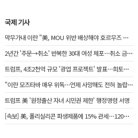
국제 기사
막무가내 이란 "美, MOU 위반 배상해야 호르무즈 재개방"
2년간 '주문→취소' 반복한 30대 여성 체포…취소 금액만 400억 원
트럼프, 4조2천억 규모 '광업 프로젝트' 발표…희토류 탈중국 속도
"이란 모즈타바 매우 위독…언제 사망해도 전혀 놀랍지 않아"
트럼프 美 '원정출산 자녀 시민권 제한' 행정명령 서명
[속보] 美, 폴리실리콘 파생제품에 15% 관세…120일 뒤 발효