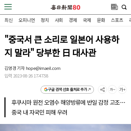
최신
오피니언
정치
사회
경제
국제
문화
스포츠
"중국서 큰 소리로 일본어 사용하
지 말라" 당부한 日 대사관
김영경 기자
hope@imaeil.com
입력 2023-08-26 17:47:58
구글 검색 선호 출처로 추가
후쿠시마 원전 오염수 해양방류에 반일 감정 고조…
중국 내 자국민 피해 우려