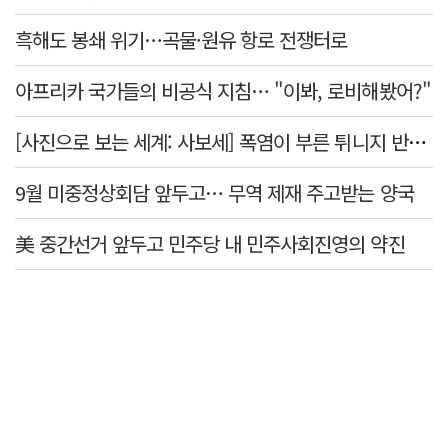
흑해도 봉쇄 위기…곡물·원유 항로 전쟁터로
아프리카 국가들의 비공식 지침… "이봐, 로비해봤어?"
[사진으로 보는 세계: 사보세] 폭염이 부른 튀니지 반정부 시위
9월 미중정상회담 앞두고… 무역 제재 주고받는 양국
美 중간선거 앞두고 민주당 내 민주사회진영의 약진