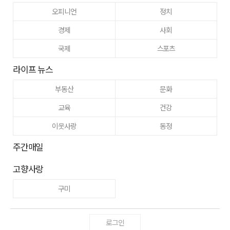
오피니언
정치
경제
사회
국제
스포츠
라이프 뉴스
부동산
문화
교육
건강
이웃사랑
동정
주간매일
고향사랑
구미
로그인