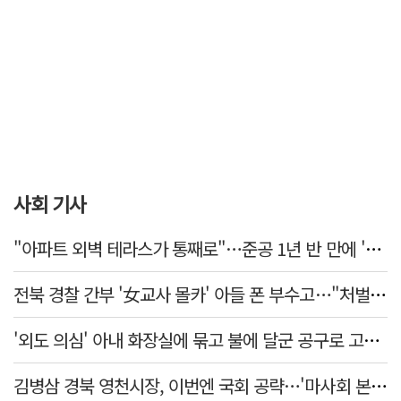
사회 기사
"아파트 외벽 테라스가 통째로"…준공 1년 반 만에 '아찔 사고'
전북 경찰 간부 '女교사 몰카' 아들 폰 부수고…"처벌 못하는 사안" 내부망에 글
'외도 의심' 아내 화장실에 묶고 불에 달군 공구로 고문…남편 검거
김병삼 경북 영천시장, 이번엔 국회 공략…'마사회 본사 이전·광역교통망 확충' 요청