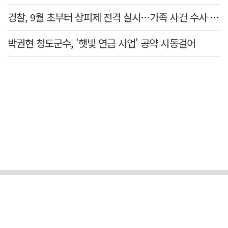
경찰, 9월 초부터 상피제 전격 실시…가족 사건 수사 못해
박권현 청도군수, '햇빛 연금 사업' 공약 시동걸어