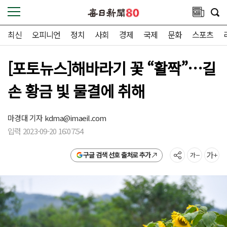
최신
오피니언
정치
사회
경제
국제
문화
스포츠
[포토뉴스]해바라기 꽃 “활짝”…길
손 황금 빛 물결에 취해
마경대 기자
kdma@imaeil.com
입력 2023-09-20 16:07:54
구글 검색 선호 출처로 추가