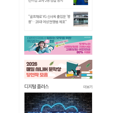
린이집 교사 2명 검찰 송치
"골프채로 YG 신사옥 출입문 '쾅
쾅'…20대 여성 현행범 체포"
디지털 플러스
더보기