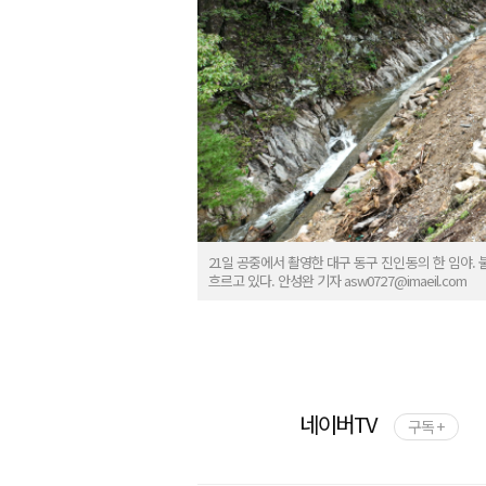
21일 공중에서 촬영한 대구 동구 진인동의 한 임야.
흐르고 있다. 안성완 기자 asw0727@imaeil.com
네이버TV
구독 +