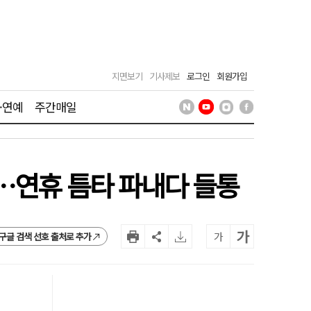
지면보기
기사제보
로그인
회원가입
·연예
주간매일
체…연휴 틈타 파내다 들통
가
가
구글 검색 선호 출처로 추가