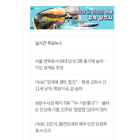
실시간 주요뉴스
서울 면목동서 60대 남성 2명 흉기에 숨져…
지인 관계로 추정
[속보]"침대에 결박, 탈진"…평생 교회서 산
11세 남아, 병원 이송 끝 숨져
보완수사권 폐지 직후 "야~기분좋다"?…불타
는 민심에 기름, 민주당 '말말말'[금주의 정치
舌전]
[속보] 김민석, 與전당대회 제주·인천 당원투
표서 승리