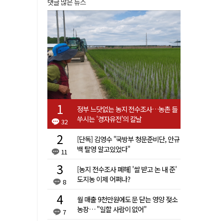
댓글 많은 뉴스
정부 느닷없는 농지 전수조사…농촌 들
쑤시는 '경자유전'의 칼날
32
[단독] 김영수 "국방부 청문준비단, 안규
백 탈영 알고있었다"
11
[농지 전수조사 폐해] '쌀 받고 논 내 준'
도지농 이제 어쩌나?
8
월 매출 9천만원에도 문 닫는 영양 젖소
농장… "일할 사람이 없어"
7