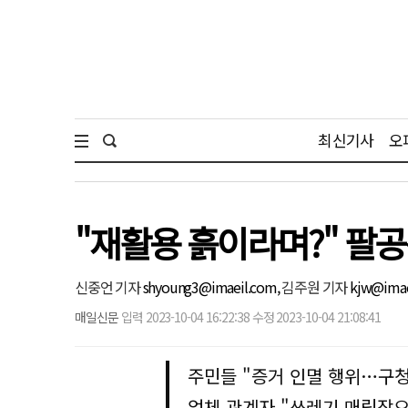
최신기사
오
"재활용 흙이라며?" 팔
신중언 기자
shyoung3@imaeil.com,
김주원 기자
kjw@imae
매일신문
입력 2023-10-04 16:22:38 수정 2023-10-04 21:08:41
주민들 "증거 인멸 행위…구청
업체 관계자 "쓰레기 매립장