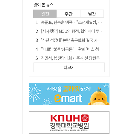
많이 본 뉴스
일간
주간
월간
홍준표, 한동훈 맹폭…"조선제일껌, 권력에 살고 권력에 죽었다"
[시사뒷담] MOU의 함정, 협약식이 투자 확정은 아니긴 해
'심판 성접대' 논란 축구협회 결국 사과…"깊이 반성, 쇄신하겠다"
"내로남불·탁상공론"…황희 '버스 청년주택' 제안에 與 내부서도 쓴소리
김민석, 與전당대회 제주·인천 당원투표서 승리…누적 득표는 '초박빙'
"경로당 통장에 비밀번호가 적혀 있다"…전국 돌며 경로당 13곳 턴 30대 구속
더보기
예안향교 대성전, '국가지정 보물로 지정'
휠체어 환자 발로 밀어 숨지게 한 70대 간병인…2심도 집행유예
"침대에 결박, 탈진"…평생 교회서 산 11세 남아, 병원 이송 끝 숨져
[금주의 이슈] 하늘의 외계인, 바다의 귀향자…영화 '호프'와 '오디세이'