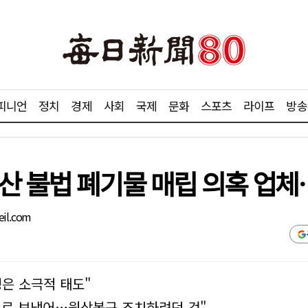
피니언
정치
경제
사회
국제
문화
스포츠
라이프
방송
공산 불법 폐기물 매립 의혹 업
il.com
은 소극적 태도"
으로 보냈어…원상복구 조치하려던 것"