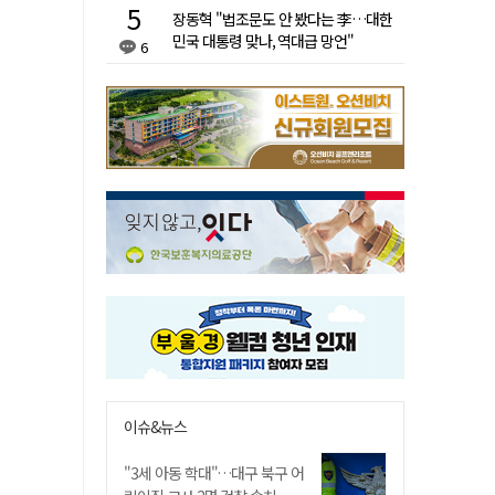
장동혁 "법조문도 안 봤다는 李…대한
민국 대통령 맞나, 역대급 망언"
6
이슈&뉴스
"3세 아동 학대"…대구 북구 어