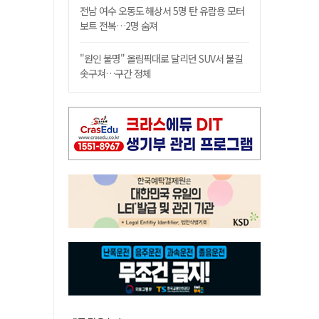
전남 여수 오동도 해상서 5명 탄 유람용 모터
보트 전복…2명 숨져
"원인 불명" 올림픽대로 달리던 SUV서 불길
솟구쳐…구간 정체