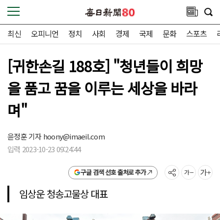
최신
오피니언
정치
사회
경제
국제
문화
스포츠
[귀한손길 188호] "청년들이 희망
을 품고 꿈을 이루는 세상을 바라
며"
윤정훈 기자
hoony@imaeil.com
입력 2023-10-23 09:24:44
구글 검색 선호 출처로 추가
임상운 청송고물상 대표