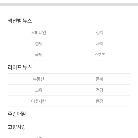
섹션별 뉴스
오피니언
정치
경제
사회
국제
스포츠
라이프 뉴스
부동산
문화
교육
건강
이웃사랑
동정
주간매일
고향사랑