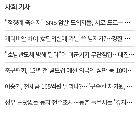
사회 기사
"정청래 죽이자" SNS 암살 모의자들, 서로 모르는 사이였다…檢송치
케리비안 베이 女탈의실에 가발 쓴 남자가?…경찰 추적 중
"호남반도체 방해 말라"며 미군기지 무단침입…대진연 회원 3명 '구속'
축구협회, 15년 전 월드컵 예선 외국인 심판 등 10여명에 '성 접대'
이승기, 전세금 105억원 날리나?…"구속된 차가원, 형사 범죄 영역"
정부 느닷없는 농지 전수조사…농촌 들쑤시는 '경자유전'의 칼날