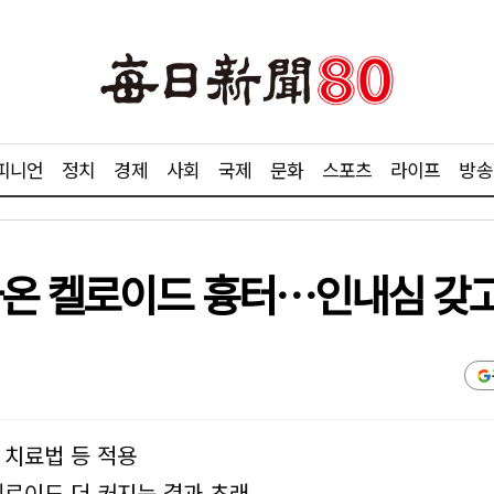
피니언
정치
경제
사회
국제
문화
스포츠
라이프
방송
나온 켈로이드 흉터…인내심 갖고
 치료법 등 적용
켈로이드 더 커지는 결과 초래