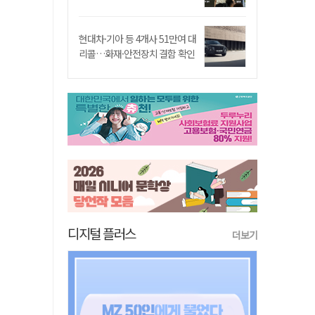
현대차·기아 등 4개사 51만여 대
리콜…화재·안전장치 결함 확인
디지털 플러스
더보기