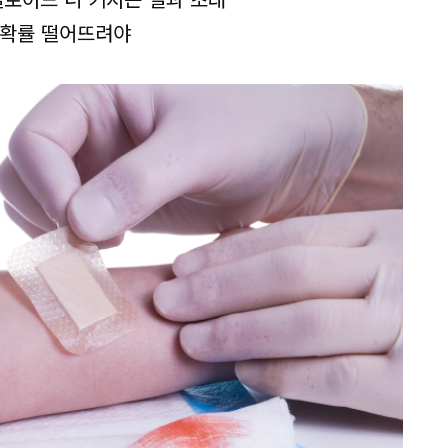
발 확률 떨어뜨려야