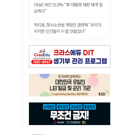
[속보] 국민 51.9% "李 대통령 재판 재개 필
요하다"
허지웅, 형사소송법 개정안 관련해 "우리가
지지한 인간들이 이 꼴 만들었다"