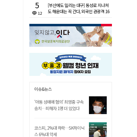
[부산에도 밀리는 대구] 동성로 지나쳐
도 해운대는 꼭 간다, 외국인 관광객 16
12
배 차이
이슈&뉴스
'아동 성매매 혐의' 최영중 구속
송치…피해자 1명 더 있었다
코스피, 2%대 하락…SK하이닉
스 6%대 약세