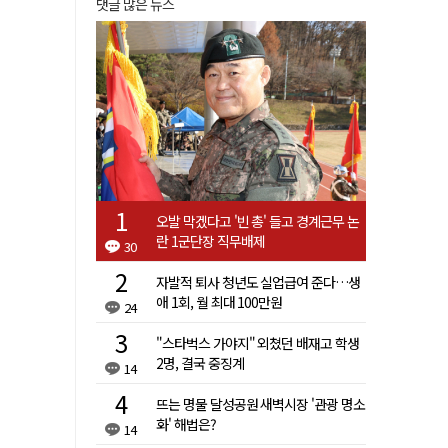
댓글 많은 뉴스
오발 막겠다고 '빈 총' 들고 경계근무 논
란 1군단장 직무배제
30
자발적 퇴사 청년도 실업급여 준다…생
애 1회, 월 최대 100만원
24
"스타벅스 가야지" 외쳤던 배재고 학생
2명, 결국 중징계
14
뜨는 명물 달성공원 새벽시장 '관광 명소
화' 해법은?
14