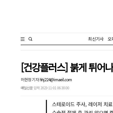
최신기사
오
[건강플러스] 붉게 튀어
허현정 기자
hhj224@imaeil.com
매일신문
입력 2023-11-01 06:30:00
스테로이드 주사, 레이저 치료
수술적 절제 후 관리 않으면 