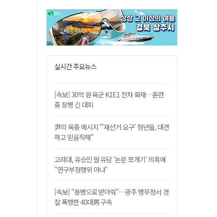
실시간 주요뉴스
[속보] 30억 원 육군 K1E1 전차 화재…훈련
중 장병 긴 대피
尹의 옥중 메시지 "'재선거 요구' 청년들, 대견
하고 믿음직해"
고려대, 유승민 딸 유담 '논문 쪼개기' 의혹에
"연구부정행위 아냐"
[속보] "용병으로 받아줘"…광주 병무청서 경
찰 폭행한 40대男 구속