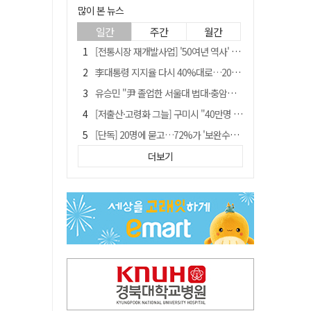
많이 본 뉴스
일간
주간
월간
[전통시장 재개발사업] '50여년 역사' 수성시장 자리에 25층 주상복합 들어선다
李대통령 지지율 다시 40%대로…20대는 18.8%p 급락
유승민 "尹 졸업한 서울대 법대·충암고도 없애야"…李 육사 통합 직격
[저출산·고령화 그늘] 구미시 "40만명 사수" 고령군 "3만명대 회복"
[단독] 20명에 묻고…72%가 '보완수사권 폐지'?
[전통시장 재개발사업] 신천시장 재개발, 준공 후에도 소송전
더보기
李대통령 "육사 출신이 또 쿠데타 할 수도"…육사 총동창회 "정치적 보복"
[인사]경상북도
"김용민, 흑백논리로 세상 보는 듯" 검찰 내부서 지탄
포항에 6천억원 규모 AI 데이터센터 들어선다