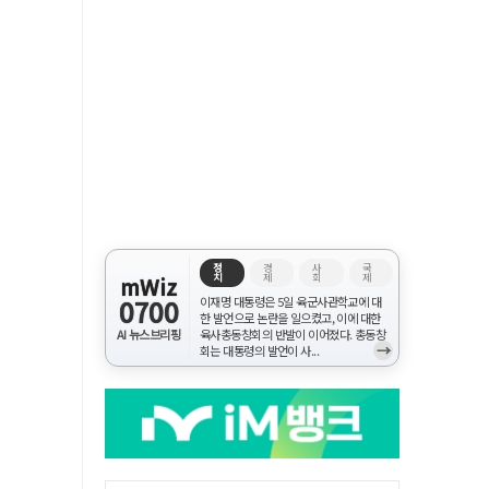
정
경
사
국
치
제
회
제
mWiz
0700
이재명 대통령은 5일 육군사관학교에 대
한 발언으로 논란을 일으켰고, 이에 대한
AI 뉴스브리핑
육사총동창회의 반발이 이어졌다. 총동창
→
회는 대통령의 발언이 사...