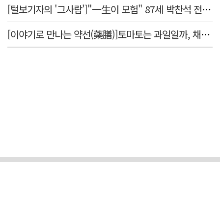
[털보기자의 '그사람']"一生이 모험" 87세 박찬석 전 경북대 총장
[이야기로 만나는 약선(藥膳)]토마토는 과일일까, 채소일까