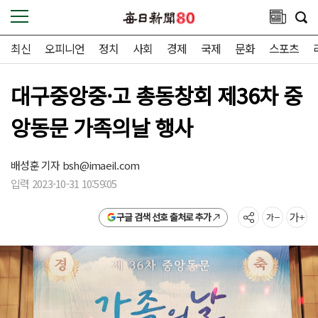
최신
오피니언
정치
사회
경제
국제
문화
스포츠
대구중앙중·고 총동창회 제36차 중
앙동문 가족의날 행사
배성훈 기자
bsh@imaeil.com
입력 2023-10-31 10:59:05
구글 검색 선호 출처로 추가