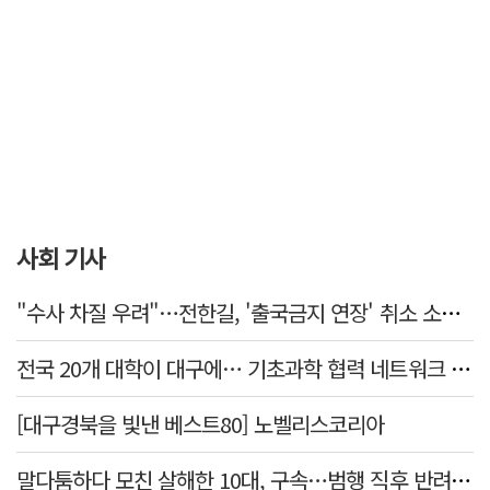
사회 기사
"수사 차질 우려"…전한길, '출국금지 연장' 취소 소송 패소
전국 20개 대학이 대구에… 기초과학 협력 네트워크 출범하다
[대구경북을 빛낸 베스트80] 노벨리스코리아
말다툼하다 모친 살해한 10대, 구속…범행 직후 반려견도 죽여