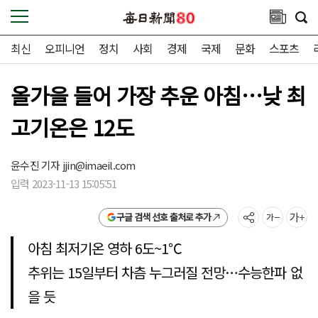
최신
오피니언
정치
사회
경제
국제
문화
스포츠
올가을 들어 가장 추운 아침…낮 최
고기온은 12도
윤수진 기자
jjin@imaeil.com
입력 2023-11-13 15:05:51
구글 검색 선호 출처로 추가
아침 최저기온 영하 6도~1℃
추위는 15일부터 차츰 누그러질 전망…수능한파 없
을 듯