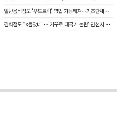
일반음식점도 '푸드트럭' 영업 가능해져…기초단체별 조례 개정 움직임
김희철도 "X돌았네"…'거꾸로 태극기 논란' 인천시 현수막, 이틀 만에 철거