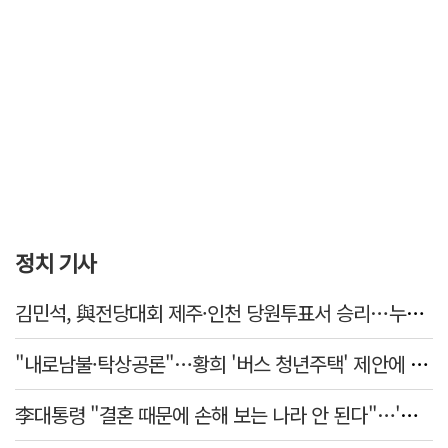
정치 기사
김민석, 與전당대회 제주·인천 당원투표서 승리…누적 득표는 '초박빙'
"내로남불·탁상공론"…황희 '버스 청년주택' 제안에 與 내부서도 쓴소리
李대통령 "결혼 때문에 손해 보는 나라 안 된다"…'결혼 페널티' 22개 손본다