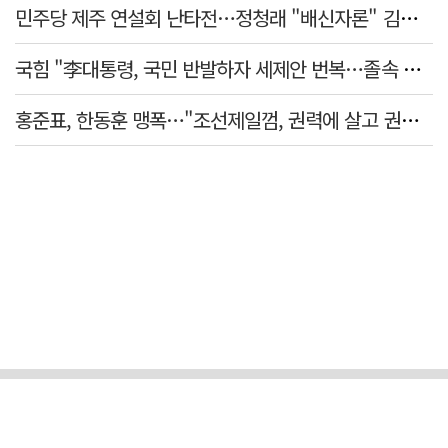
민주당 제주 연설회 난타전…정청래 "배신자론" 김민석 "관리 무능"
국힘 "李대통령, 국민 반발하자 세제안 번복…졸속 국정 즉각 중단"
홍준표, 한동훈 맹폭…"조선제일껌, 권력에 살고 권력에 죽었다"