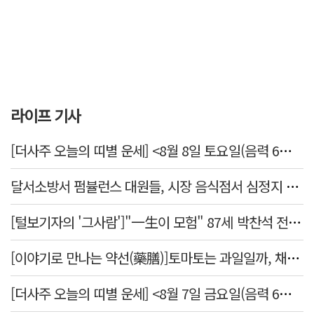
라이프 기사
[더사주 오늘의 띠별 운세] <8월 8일 토요일(음력 6월26일)>
달서소방서 펌뷸런스 대원들, 시장 음식점서 심정지 환자 생명 살려
[털보기자의 '그사람']"一生이 모험" 87세 박찬석 전 경북대 총장
[이야기로 만나는 약선(藥膳)]토마토는 과일일까, 채소일까
[더사주 오늘의 띠별 운세] <8월 7일 금요일(음력 6월25일)>