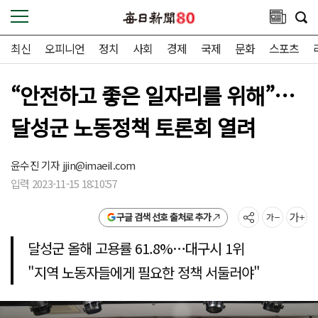
최신
오피니언
정치
사회
경제
국제
문화
스포츠
“안전하고 좋은 일자리를 위해”…
달성군 노동정책 토론회 열려
윤수진 기자
jjin@imaeil.com
입력 2023-11-15 18:10:57
구글 검색 선호 출처로 추가
달성군 올해 고용률 61.8%…대구시 1위
"지역 노동자들에게 필요한 정책 서둘러야"