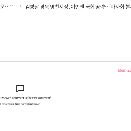
편 검거
김병삼 경북 영천시장, 이번엔 국회 공략…'마사회 본사 이전·광역교통망 확충' 