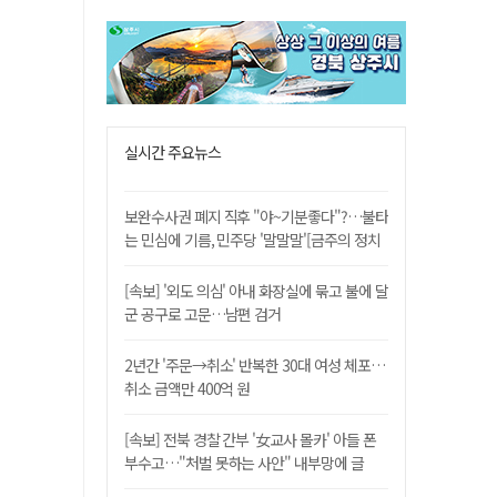
실시간 주요뉴스
보완수사권 폐지 직후 "야~기분좋다"?…불타
는 민심에 기름, 민주당 '말말말'[금주의 정치
舌전]
[속보] '외도 의심' 아내 화장실에 묶고 불에 달
군 공구로 고문…남편 검거
2년간 '주문→취소' 반복한 30대 여성 체포…
취소 금액만 400억 원
[속보] 전북 경찰 간부 '女교사 몰카' 아들 폰
부수고…"처벌 못하는 사안" 내부망에 글