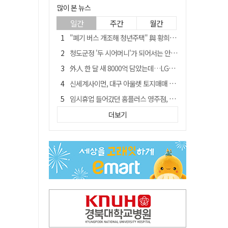
많이 본 뉴스
일간
주간
월간
"폐기 버스 개조해 청년주택" 與 황희…'딸 학비는 年 4200만원'
청도군정 '두 시어머니'가 되어서는 안된다
外人 한 달 새 8000억 담았는데…LG이노텍 목표주가는 왜 엇갈릴까
신세계사이먼, 대구 아울렛 토지매매 계약 체결… 사업 본궤도
임시휴업 들어갔던 홈플러스 영주점, 7일 영업 재개…지하 1층만 운영
SK하이닉스, 주당 375원 분기 배당 공시…"3분기 중 주주환원 방안 확정"
더보기
이의준 전 경북도 새마을봉사과장, 제28대 울릉군 부군수 취임
"상법개정해도 주주가 '봉'"…하이닉스 솔리다임 상장설에 술렁[개미와글와글]
전북 경찰 간부 '女교사 몰카' 아들 폰 부수고…"처벌 못하는 사안" 내부망에 글
노태악 출장에 부인 별도 일정 수행 직원도…보고서엔 '공식일정 참석'