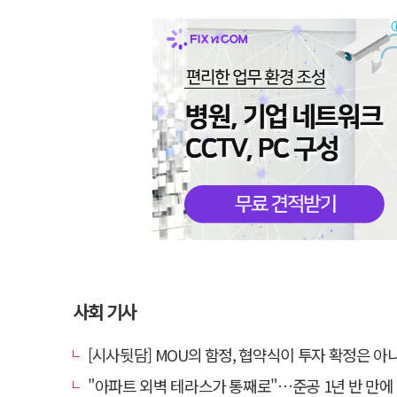
사회 기사
[시사뒷담] MOU의 함정, 협약식이 투자 확정은 아
"아파트 외벽 테라스가 통째로"…준공 1년 반 만에 '아찔