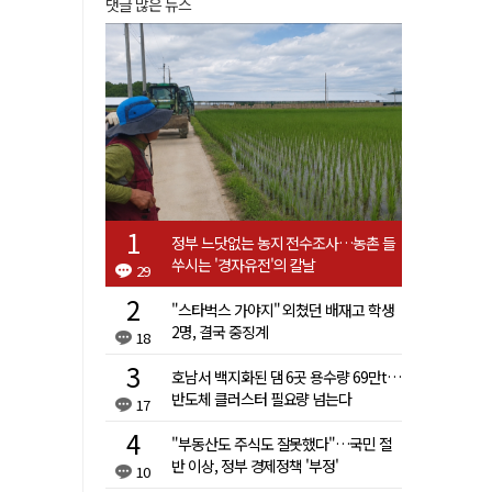
댓글 많은 뉴스
정부 느닷없는 농지 전수조사…농촌 들
쑤시는 '경자유전'의 칼날
29
"스타벅스 가야지" 외쳤던 배재고 학생
2명, 결국 중징계
18
호남서 백지화된 댐 6곳 용수량 69만t…
반도체 클러스터 필요량 넘는다
17
"부동산도 주식도 잘못했다"…국민 절
반 이상, 정부 경제정책 '부정'
10