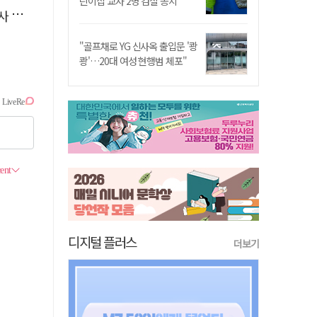
린이집 교사 2명 검찰 송치
요청
"골프채로 YG 신사옥 출입문 '쾅
쾅'…20대 여성 현행범 체포"
디지털 플러스
더보기