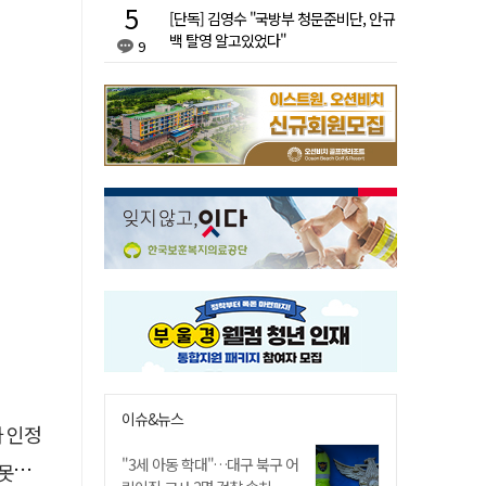
[단독] 김영수 "국방부 청문준비단, 안규
백 탈영 알고있었다"
9
이슈&뉴스
자 인정
"3세 아동 학대"…대구 북구 어
 글