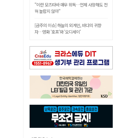
"이란 모즈타바 매우 위독…언제 사망해도 전
혀 놀랍지 않아"
[금주의 이슈] 하늘의 외계인, 바다의 귀향
자…영화 '호프'와 '오디세이'