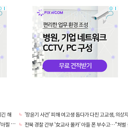
니긴 해
'장윤기 사건' 피해 여고생 돕다가 다친 고교생, 의상
 사고'
전북 경찰 간부 '女교사 몰카' 아들 폰 부수고…"처벌 못하는 사안" 내부망에