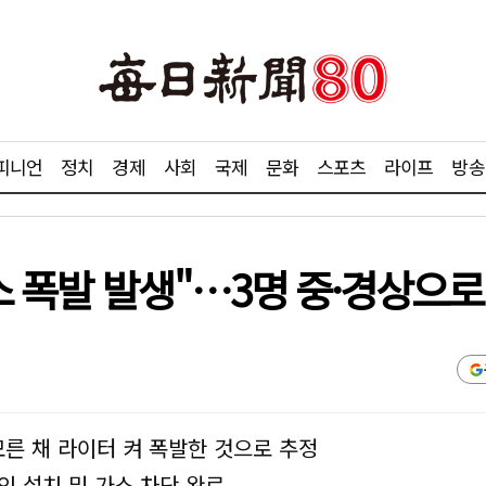
피니언
정치
경제
사회
국제
문화
스포츠
라이프
방송
가스 폭발 발생"…3명 중·경상으로
모른 채 라이터 켜 폭발한 것으로 추정
인 설치 및 가스 차단 완료