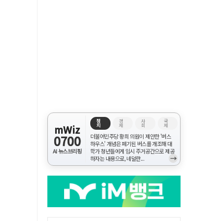
정
경
사
국
치
제
회
제
mWiz
0700
더불어민주당 황희 의원이 제안한 '버스
하우스' 개념은 폐기된 버스를 개조해 대
AI 뉴스브리핑
학가 청년들에게 임시 주거공간으로 제공
→
하자는 내용으로, 네덜란...