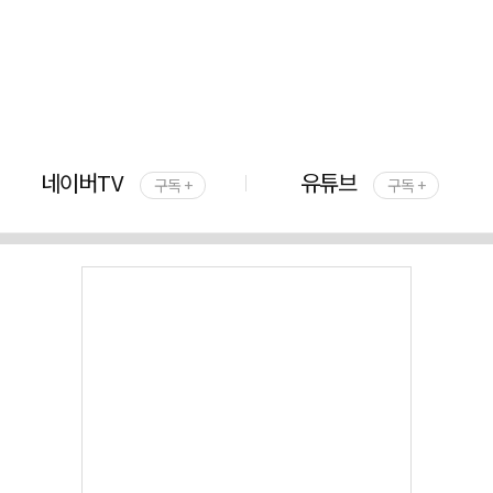
네이버TV
유튜브
구독 +
구독 +