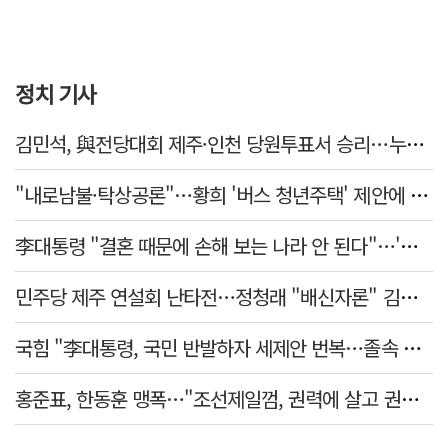
정치 기사
김민석, 與전당대회 제주·인천 당원투표서 승리…누적 득표는 '초박빙'
"내로남불·탁상공론"…황희 '버스 청년주택' 제안에 與 내부서도 쓴소리
李대통령 "결혼 때문에 손해 보는 나라 안 된다"…'결혼 페널티' 22개 손본다
민주당 제주 연설회 난타전…정청래 "배신자론" 김민석 "관리 무능"
국힘 "李대통령, 국민 반발하자 세제안 번복…졸속 국정 즉각 중단"
홍준표, 한동훈 맹폭…"조선제일껌, 권력에 살고 권력에 죽었다"