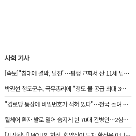
사회 기사
[속보]"침대에 결박, 탈진"…평생 교회서 산 11세 남아, 병원 이송 끝 숨져
박권현 청도군수, 국무총리에 "청도 물 공급 최대 3만t 늘려달라"
"경로당 통장에 비밀번호가 적혀 있다"…전국 돌며 경로당 13곳 턴 30대 구속
휠체어 환자 발로 밀어 숨지게 한 70대 간병인…2심도 집행유예
[시사뒷담] MOU의 함정, 협약식이 투자 확정은 아니긴 해