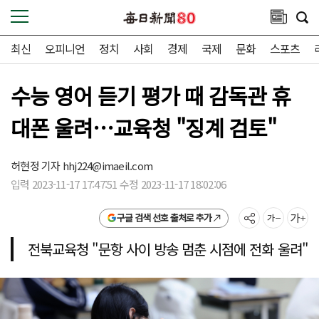
최신
오피니언
정치
사회
경제
국제
문화
스포츠
수능 영어 듣기 평가 때 감독관 휴
대폰 울려…교육청 "징계 검토"
허현정 기자
hhj224@imaeil.com
입력 2023-11-17 17:47:51 수정 2023-11-17 18:02:06
구글 검색 선호 출처로 추가
전북교육청 "문항 사이 방송 멈춘 시점에 전화 울려"