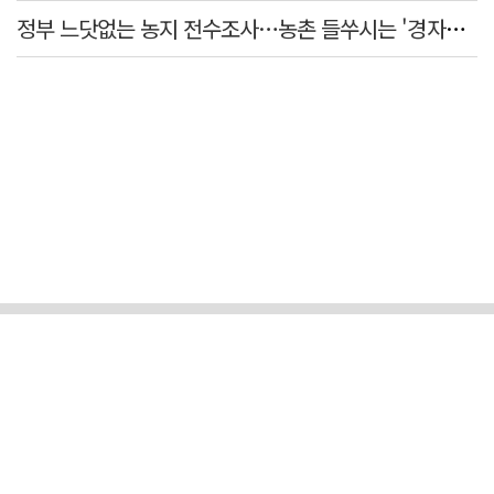
정부 느닷없는 농지 전수조사…농촌 들쑤시는 '경자유전'의 칼날