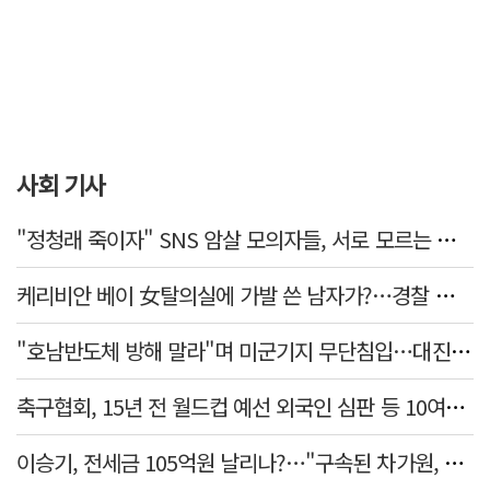
사회 기사
"정청래 죽이자" SNS 암살 모의자들, 서로 모르는 사이였다…檢송치
케리비안 베이 女탈의실에 가발 쓴 남자가?…경찰 추적 중
"호남반도체 방해 말라"며 미군기지 무단침입…대진연 회원 3명 '구속'
축구협회, 15년 전 월드컵 예선 외국인 심판 등 10여명에 '성 접대'
이승기, 전세금 105억원 날리나?…"구속된 차가원, 형사 범죄 영역"