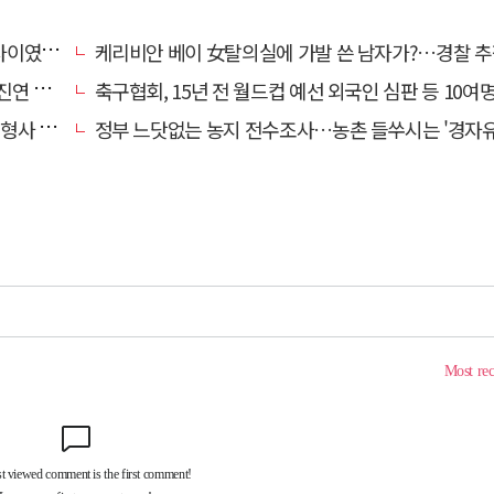
…檢송치
케리비안 베이 女탈의실에 가발 쓴 남자가?…경찰 추
'구속'
축구협회, 15년 전 월드컵 예선 외국인 심판 등 10여명에 '성 
 영역"
정부 느닷없는 농지 전수조사…농촌 들쑤시는 '경자유전'의