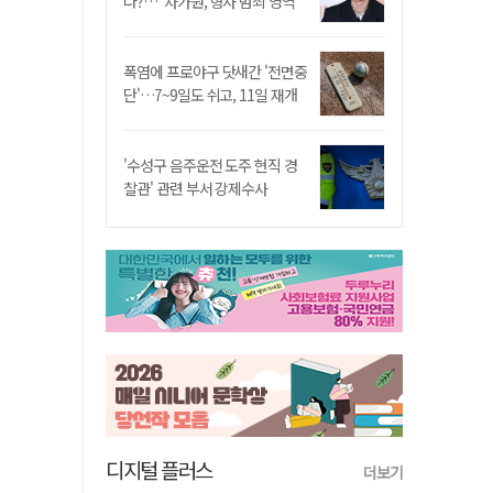
나?…"차가원, 형사 범죄 영역"
폭염에 프로야구 닷새간 '전면중
단'…7~9일도 쉬고, 11일 재개
'수성구 음주운전 도주 현직 경
찰관' 관련 부서 강제수사
디지털 플러스
더보기