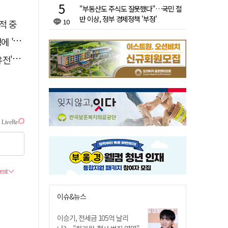
"부동산도 주식도 잘못했다"…국민 절
반 이상, 정부 경제정책 '부정'
10
적 중
접대'
 칼날
이슈&뉴스
이승기, 전세금 105억 날리