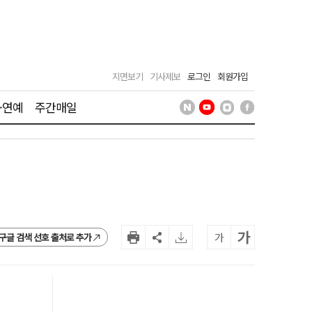
지면보기
기사제보
로그인
회원가입
·연예
주간매일
가
가
구글 검색 선호 출처로 추가