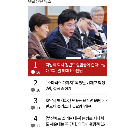
댓글 많은 뉴스
자발적 퇴사 청년도 실업급여 준다…생
애 1회, 월 최대 100만원
26
"스타벅스 가야지" 외쳤던 배재고 학생
2명, 결국 중징계
16
호남서 백지화된 댐 6곳 용수량 69만t…
반도체 클러스터 필요량 넘는다
13
[부산에도 밀리는 대구] 동성로 지나쳐
도 해운대는 꼭 간다, 외국인 관광객 16
12
배 차이