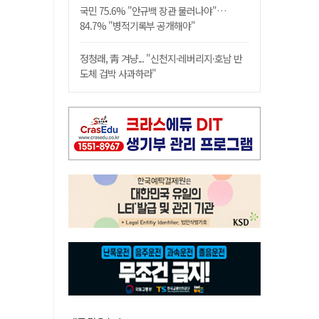
국민 75.6% "안규백 장관 물러나야"…
84.7% "병적기록부 공개해야"
정청래, 靑 겨냥... "신천지·레버리지·호남 반
도체 겁박 사과하라"