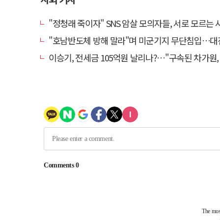
"정청래 죽이자" SNS 암살 모의자들, 서로 모르는 사이였다
"호남반도체 방해 말라"며 미군기지 무단침입…대진연 회원 3명 
이승기, 전세금 105억원 날리나?…"구속된 차가원, 형사 범죄