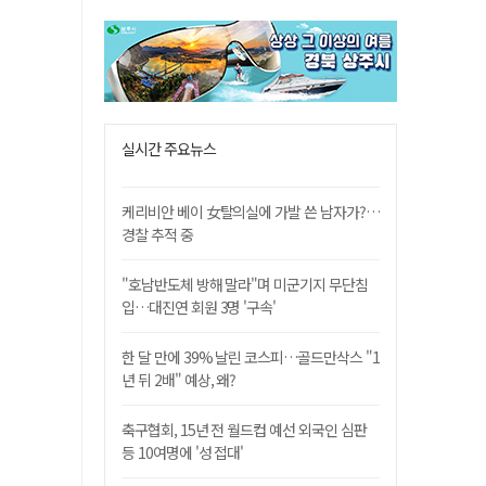
실시간 주요뉴스
케리비안 베이 女탈의실에 가발 쓴 남자가?…
경찰 추적 중
"호남반도체 방해 말라"며 미군기지 무단침
입…대진연 회원 3명 '구속'
한 달 만에 39% 날린 코스피…골드만삭스 "1
년 뒤 2배" 예상, 왜?
축구협회, 15년 전 월드컵 예선 외국인 심판
등 10여명에 '성 접대'