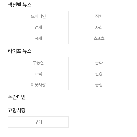
섹션별 뉴스
오피니언
정치
경제
사회
국제
스포츠
라이프 뉴스
부동산
문화
교육
건강
이웃사랑
동정
주간매일
고향사랑
구미