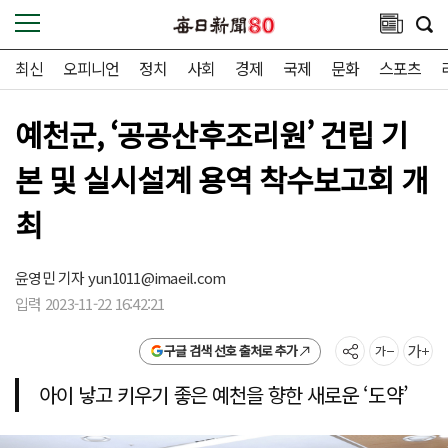
최신
오피니언
정치
사회
경제
국제
문화
스포츠
예천군, ‘공공산후조리원’ 건립 기
본 및 실시설계 용역 착수보고회 개
최
윤영민 기자
yun1011@imaeil.com
입력 2023-11-22 16:42:21
구글 검색 선호 출처로 추가
아이 낳고 키우기 좋은 예천을 향한 새로운 ‘도약’