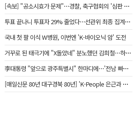
[속보] "공소시효가 문제"…경찰, 축구협회의 '심판 성접대' 수사 여부 검토한다
투표 끝나니 투표자 29% 줄었다…선관위 최종 집계서 수백명 '증발'
국내 첫 팔 이식 W병원, 이번엔 'K-바이오닉 암' 도전
거꾸로 된 태극기에 "X돌았네" 분노했던 김희철…하루만에 사과
李대통령 "앞으로 광주특별시" 한마디에…'전남 빠진 약칭' 논란 재점화
[매일신문 80년 대구경북 80년] 'K-People 은근과 끈기의 위대한 한국인' 사진전 둘러보기 <하>