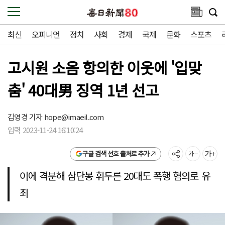
최신
오피니언
정치
사회
경제
국제
문화
스포츠
고시원 소음 항의한 이웃에 '입맞
춤' 40대男 징역 1년 선고
김영경 기자
hope@imaeil.com
입력 2023-11-24 16:10:24
구글 검색 선호 출처로 추가
이에 격분해 삼단봉 휘두른 20대도 폭행 혐의로 유
죄