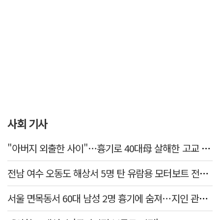
사회 기사
"아버지 외출한 사이"…흉기로 40대母 살해한 고교 자퇴생, 구속 기로에
전남 여수 오동도 해상서 5명 탄 유람용 모터보트 전복…2명 숨져
서울 면목동서 60대 남성 2명 흉기에 숨져…지인 관계로 추정