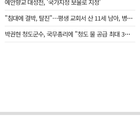
예안향교 대성전, '국가지정 보물로 지정'
"침대에 결박, 탈진"…평생 교회서 산 11세 남아, 병원 이송 끝 숨져
박권현 청도군수, 국무총리에 "청도 물 공급 최대 3만t 늘려달라"