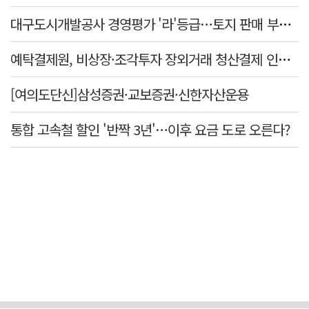
대구도시개발공사 경영평가 '라'등급…토지 판매 부진에 1년 만에 두 단계 '뚝'
예탁결제원, 비상장·조각투자 장외거래 청산결제 인프라 구축 착수…연내 가동
[여의도단신]삼성증권·교보증권·신한자산운용
통합 고속철 할인 '반짝 3년'…이후 요금 도로 오른다?