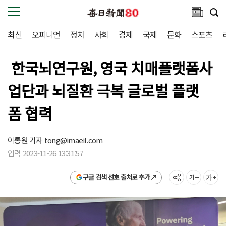
최신
오피니언
정치
사회
경제
국제
문화
스포츠
한국뇌연구원, 영국 치매플랫폼사
업단과 뇌질환 극복 글로벌 플랫
폼 협력
이통원 기자
tong@imaeil.com
입력 2023-11-26 13:31:57
구글 검색 선호 출처로 추가