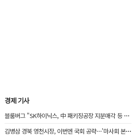
경제 기사
블룸버그 "SK하이닉스, 中 패키징공장 지분매각 등 검토"
김병삼 경북 영천시장, 이번엔 국회 공략…'마사회 본사 이전·광역교통망 확충' 요청