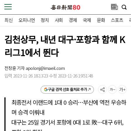
최신
오피니언
정치
사회
경제
국제
문화
스포츠
김천상무, 내년 대구·포항과 함께 K
리그1에서 뛴다
전창훈 기자
apolonj@imaeil.com
입력 2023-11-26 18:13:23 수정 2023-11-26 19:51:48
구글 검색 선호 출처로 추가
최종전서 이랜드에 1대 0 승리…부산에 역전 우승하
며 승격 이뤄내
대구는 25일 경기서 포항에 0대 1로 敗…대구 6위,