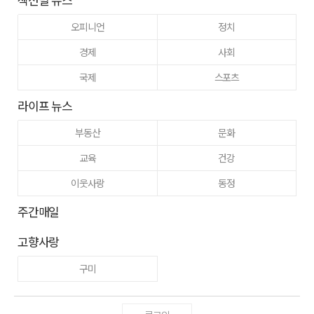
오피니언
정치
경제
사회
국제
스포츠
라이프 뉴스
부동산
문화
교육
건강
이웃사랑
동정
주간매일
고향사랑
구미