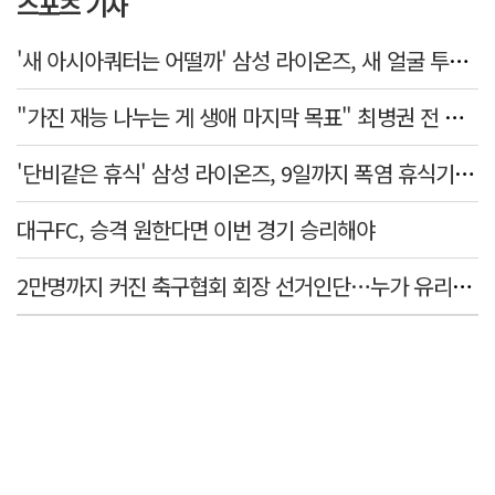
스포츠 기사
'새 아시아쿼터는 어떨까' 삼성 라이온즈, 새 얼굴 투수 미야모리 영입
"가진 재능 나누는 게 생애 마지막 목표" 최병권 전 대구체고 복싱 감독
'단비같은 휴식' 삼성 라이온즈, 9일까지 폭염 휴식기에 재정비
대구FC, 승격 원한다면 이번 경기 승리해야
2만명까지 커진 축구협회 회장 선거인단…누가 유리할까