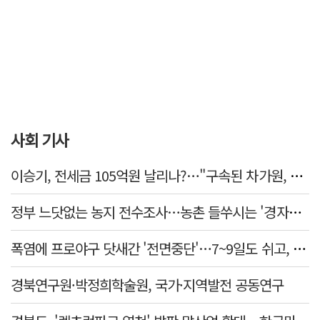
사회 기사
이승기, 전세금 105억원 날리나?…"구속된 차가원, 형사 범죄 영역"
정부 느닷없는 농지 전수조사…농촌 들쑤시는 '경자유전'의 칼날
폭염에 프로야구 닷새간 '전면중단'…7~9일도 쉬고, 11일 재개
경북연구원·박정희학술원, 국가·지역발전 공동연구