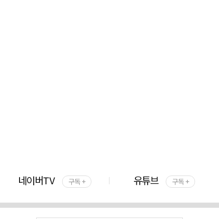
네이버TV
유튜브
구독 +
구독 +