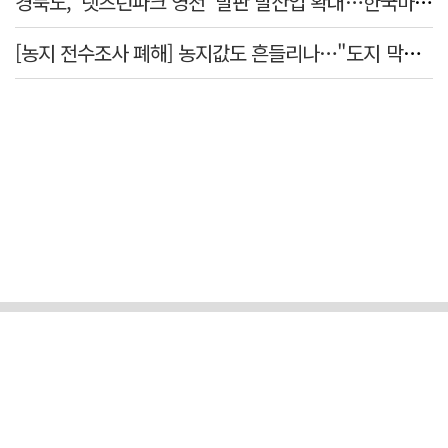
경북도, '렛츠런파크 영천' 발판 말산업 확대…한국마사회 유치도 총력
[농지 전수조사 폐해] 농지값도 흔들리나…"도지 막히면 헐값 매물 나올 수도"