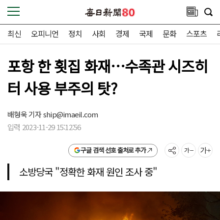
최신
오피니언
정치
사회
경제
국제
문화
스포츠
포항 한 횟집 화재…수족관 시즈히
터 사용 부주의 탓?
배형욱 기자
ship@imaeil.com
입력 2023-11-29 15:12:56
구글 검색 선호 출처로 추가
소방당국 "정확한 화재 원인 조사 중"